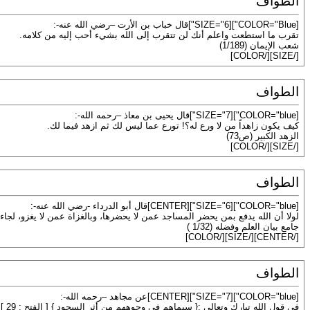
الطواف
[COLOR="Blue"][SIZE="6"]قال خباب بن الأرت –رضي الله عنه-:
تقرب ما استطعت واعلم أنك لن تتقرب إلى الله بشيء أحب إليه من كلامه.
شعب الإيمان (1/189)
[/SIZE][/COLOR]
الطواف
[COLOR="blue"][SIZE="7"]قال يحيى بن معاذ –رحمه الله-:
كيف يكون زاهداً من لا ورع له؟! تورع عما ليس لك ثم ازهد فيما لك.
الزهد الكبير (ص73)
[/SIZE][/COLOR]
الطواف
[COLOR="blue"][SIZE="6"][CENTER]قال أبو الدرداء -رضي الله عنه-:
لولا أن الله يدفع بمن يحضر المساجد عمن لا يحضرها، وبالغزاة عمن لا يغزو، لجاءه
جامع بيان العلم وفضله (1/32 )
[/CENTER][/SIZE][/COLOR]
الطواف
[COLOR="blue"][SIZE="7"][CENTER]عن مجاهد –رحمه الله-:
في قول الله تبارك وتعالى :{ سيماهم في وجوههم من أثر السجود } [ الفتح : 29 ] ؛