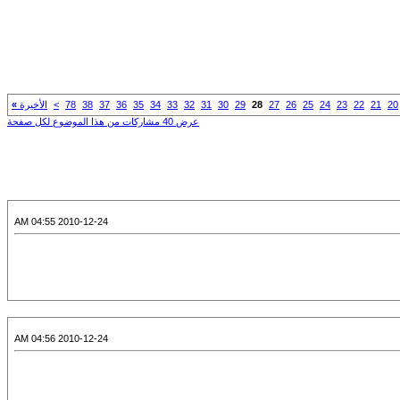
20
21
22
23
24
25
26
27
28
29
30
31
32
33
34
35
36
37
38
78
>
الأخيرة
»
عرض 40 مشاركات من هذا الموضوع لكل صفحة
2010-12-24 04:55 AM
2010-12-24 04:56 AM