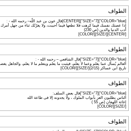
الطواف
[COLOR="blue"][SIZE="7"][CENTER]قال عون بن عبد اللّه– رحمه الله - :
إذا عصتك نفسك فيما كرهت فلا تطعها فيما أحببت، ولا يغرّنّك ثناء من جهل أمرك
أدب الدنيا والدين (ص 230)
[/CENTER][/SIZE][/COLOR]
الطواف
[COLOR="blue"][SIZE="7"]قال الشافعي – رحمه الله - :
العالم يُسأل عما يعلم وعما لا يعلم، فيثبت ما يعلم ويتعلم ما لا يعلم، والجاهل يغ
تاريخ ابن عساكر (2/15)[/SIZE][/COLOR]
الطواف
[COLOR="blue"][SIZE="7"]قال بعض السلف:
الناس يطلبون العز بأبواب الملوك ، ولا يجدونه إلا فى طاعة الله
إغاثة اللهفان (ص 55 )
[/SIZE][/COLOR]
الطواف