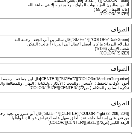
[COLOR="blue"][SIZE="7"]قال بعض السلف:
الناس يطلبون العز بأبواب الملوك ، ولا يجدونه إلا فى طاعة الله
إغاثة اللهفان (ص 55 )
[/SIZE][/COLOR]
الطواف
[COLOR="DarkGreen"][SIZE="7"]قال سالم بن أبي الجعد –رحمه الله-:
قيل لأم الدرداء: ما كان أفضل أعمال أبي الدرداء؟ قالت: التفكر.
شعب الإيمان (1/136)
[/SIZE][/COLOR]
الطواف
[COLOR="MediumTurquoise"][SIZE="7"][CENTER]قال ابن جماعة – رحمه الله - :
أجود الأوقات للحفظ : الأسحار , وللبحث : الأبكار , وللكتابة : النهار , وللمطالعة وال
تذكرة السامع والمتكلم ( ص72)[/CENTER][/SIZE][/COLOR]
الطواف
[COLOR="rgb(72, 209, 204)"][CENTER][SIZE="7"]قال أبو عمرو بن نجيد–رحمه الله-:
من قدر على إسقاط جاهه عند الخلق سهل عليه الإعراض عن الدنيا وأهلها.
الزهد الكبير (ص72)[/SIZE][/CENTER][/COLOR]