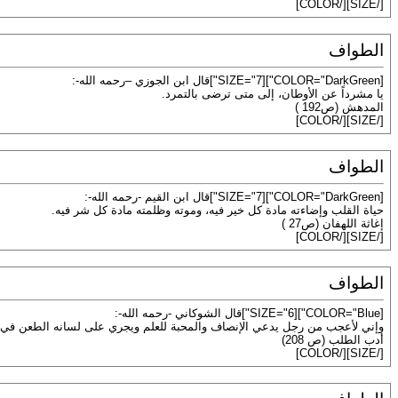
[/SIZE][/COLOR]
الطواف
[COLOR="DarkGreen"][SIZE="7"]قال ابن الجوزي –رحمه الله-:
يا مشرداً عن الأوطان، إلى متى ترضى بالتمرد.
المدهش (ص192 )
[/SIZE][/COLOR]
الطواف
[COLOR="DarkGreen"][SIZE="7"]قال ابن القيم -رحمه الله-:
حياة القلب وإضاءته مادة كل خير فيه، وموته وظلمته مادة كل شر فيه.
إغاثة اللهفان (ص27 )
[/SIZE][/COLOR]
الطواف
[COLOR="Blue"][SIZE="6"]قال الشوكاني -رحمه الله-:
وإني لأعجب من رجل يدعي الإنصاف والمحبة للعلم ويجري على لسانه الطعن في علم 
أدب الطلب (ص 208)
[/SIZE][/COLOR]