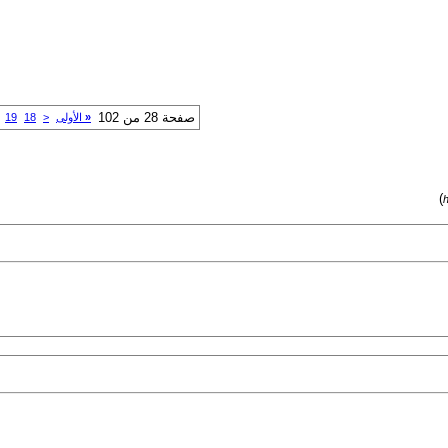
صفحة 28 من 102
«
الأولى
<
18
19
)