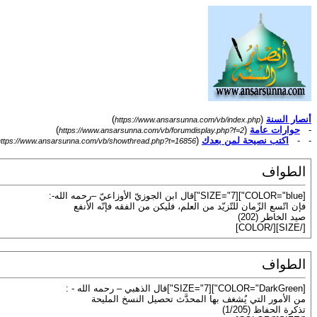
أنصار السنة
(
)
https://www.ansarsunna.com/vb/index.php
-
حوارات عامة
(
)
https://www.ansarsunna.com/vb/forumdisplay.php?f=2
- -
اكتب نصيحة لمن بعدك
(
https://www.ansarsunna.com/vb/showthread.php?t=16856
الطواف
[COLOR="blue"][SIZE="7"]قال ابن الجوزيّ الأوزاعيّ –رحمه الله-:
فإن اتّسع الزّمان للتّزيّد من العلم، فليكن من الفقه فإنّه الأنفع
صيد الخاطر (202)
[/SIZE][/COLOR]
الطواف
[COLOR="DarkGreen"][SIZE="7"]قال الذهبي – رحمه الله - :
من الأمور التي يُشغف بها المحدَّث تحصيل النسخ المليحة
تذكرة الحفاظ (1/205)