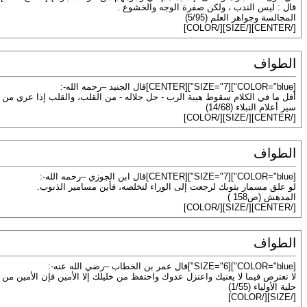
قال : ليس الندب ، ولكن صفرة الوجه والخشوع .
المجالسة وجواهر العلم (5/95)
[/CENTER][/SIZE][/COLOR]
الطواف
[COLOR="blue"][SIZE="7"][CENTER]قال الجنيد –رحمه الله-:
أقل ما في الكلام سقوط هيبة الرب - جل جلاله - من القلب، والقلب إذا عري من ا
سير أعلام النبلاء (14/68)
[/CENTER][/SIZE][/COLOR]
الطواف
[COLOR="blue"][SIZE="7"][CENTER]قال ابن الجوزي –رحمه الله-:
لو علق مسمار بثوبك لرجعت إلى الوراء لتخلصه، فأين مسامير الذنوب.
المدهش (ص158 )
[/CENTER][/SIZE][/COLOR]
الطواف
[COLOR="blue"][SIZE="6"]قال عمر بن الخطاب –رضي الله عنه-:
لا تعترض فيما لا يعنيك واعتزل عدوك واحتفظ من خليلك إلا الأمين فإن الأمين 
حلية الأولياء (1/55)
[/SIZE][/COLOR]