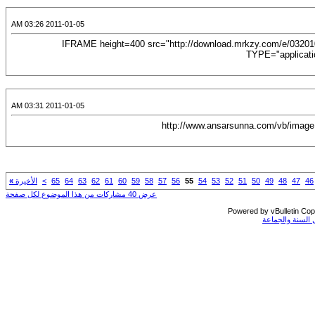
2011-01-05 03:26 AM
[CENTER]<IFRAME height=400 src="http://download.mrkzy.com/e/0
TYPE="applicati
2011-01-05 03:31 AM
[CENTER][URL="http://www.alsalafway.com/Sisters/showthread.php?t=2915"][IMG]http://www.ansarsunna.co
46
47
48
49
50
51
52
53
54
55
56
57
58
59
60
61
62
63
64
65
>
الأخيرة
»
عرض 40 مشاركات من هذا الموضوع لكل صفحة
Powered by vBulletin Copy
السنة والجماعة