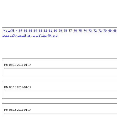
68
69
70
71
72
73
74
75
76
77
78
79
80
81
82
83
84
85
86
87
>
الأخيرة
»
عرض 40 مشاركات من هذا الموضوع لكل صفحة
2011-01-14 06:12 PM
2011-01-14 06:13 PM
2011-01-14 06:13 PM