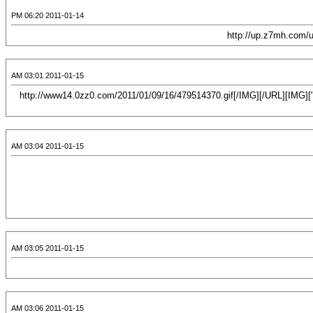
2011-01-14 06:20 PM
2011-01-15 03:01 AM
[CENTER][URL="http://www.ansarsunna.com/vb/showthread.php?p=139925#post139925"][IMG]http://www14.0zz0.com/2011/01/09/16/479514370.gif[/IMG][/URL]
2011-01-15 03:04 AM
2011-01-15 03:05 AM
2011-01-15 03:06 AM