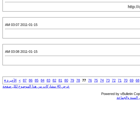
2011-01-15 03:07 AM
2011-01-15 03:08 AM
68
69
70
71
72
73
74
75
76
77
78
79
80
81
82
83
84
85
86
87
>
الأخيرة
»
عرض 40 مشاركات من هذا الموضوع لكل صفحة
Powered by vBulletin Copy
السنة والجماعة