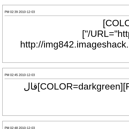
2010-12-03 02:39 PM
[LEFT][B][FONT=Verdana][COLOR=black]
[URL="http://img842.imageshack.us/i/allah.gif/"]
[IMG]http://img842.images
2010-12-03 02:45 PM
[CENTER][SIZE=7][FONT=Mudir MT][COLOR=darkgreen]قال
2010-12-03 02:48 PM