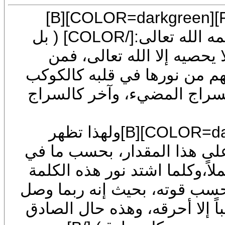
[CENTER][SIZE=6][FONT=Mudir MT][COLOR=darkgreen][B]
[COLOR=red]يقول الإمام ابن القيم رحمه الله تعالى:[/COLOR] ( بل
حصيه إلا الله تعالى، فمن
من نورها في قلبه كالكوكب
راج المضيء، وآخر كالسراج
[SIZE=6][FONT=Mudir MT][COLOR=darkgreen][B]ولهذا تظهر
على هذا المقدار، بحسب ما في
ً،وكلما اشتد نور هذه الكلمة
قوته، بحيث إنه ربما وصل
إلا أحرقه، وهذه حال الصادق