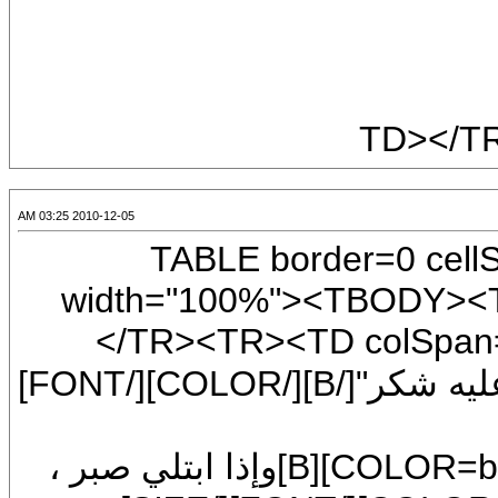
2010-12-05 03:25 AM
[CENTER]<TABLE border
width="100%"><TBODY>
</TR><TR><TD colSpa
[COLOR=blue][B]طوبى لمن إذا أنعم عليه شكر"[/B][/COLOR][/FONT]
[CENTER][SIZE=7][FONT=Arial][COLOR=blue][B]وإذا ابتلي صبر ،