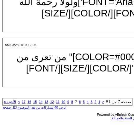
[/COLOR][/COLOR][COLOR=plum][FONT='Arial']ولولا رحمة الله
لفقدنا[/FONT] [FONT='Arial']الأمل[/FONT][/COLOR][/SIZE]
2010-12-05 03:28 AM
[CENTER][FONT=Arial][SIZE=7][COLOR=#0000ff]" من تعرى من
لباس التقوى لم يستتر بشىء من الدنيا "[/COLOR][/SIZE][/FONT]
ن 51
<
1
2
3
4
5
6
7
8
9
10
11
12
13
14
15
16
17
>
الأخيرة
»
عرض 40 مشاركات من هذا الموضوع لكل صفحة
Powered by vBullet
والجماعة