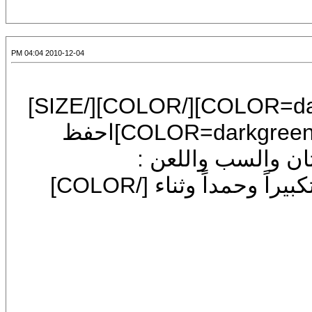
2010-12-04 04:04 PM
[FONT=Mudir MT][SIZE=6][COLOR=darkgreen][/COLOR][/SIZE]
[/FONT][FONT=Mudir MT][SIZE=6][COLOR=darkgreen]احفظ
 والسب واللعن :
واجعل مكان ذلك ذكراً وتسبيحاً وتهليلاً وتكبيراً وحمداً وثناء [/COLOR]