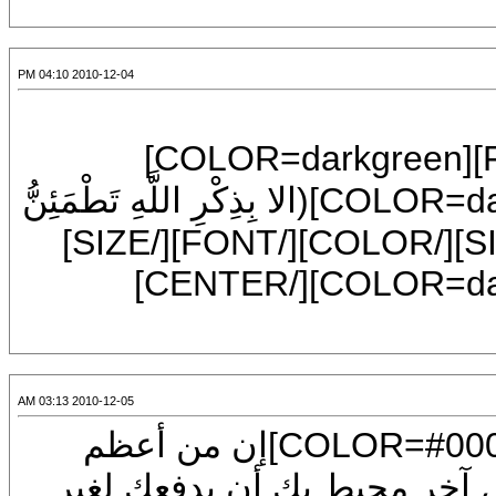
2010-12-04 04:10 PM
[CENTER][SIZE=7][FONT=Mudir MT][COLOR=darkgreen]
[SIZE=7][FONT=Mudir MT][COLOR=darkgreen](الا بِذِكْرِ اللَّهِ تَطْمَئِنُّ
الْقُلُوبُ[B] )[/B][/COLOR][/FONT][/SIZE][/COLOR][/FONT][/SIZE]
2010-12-05 03:13 AM
[CENTER][FONT=Arial][SIZE=7][COLOR=#0000ff]إن من أعظم
ر محيط بك أن يدفعك لغير