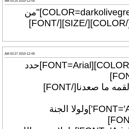
2010-12-05 03:25 AM
[CENTER][FONT=Arial][SIZE=7][COLOR=darkolivegreen]"من
ابصر عيب نفسه اشتغل عن عيب غيره"[/COLOR][/SIZE][/FONT]
2010-12-05 03:27 AM
[CENTER][SIZE=7][COLOR=darkolivegreen][FONT=Arial]حدد
[COLOR=green][FONT='Arial']فلولا القمه ما صعدنا[/FONT]
[/COLOR][COLOR=darkorange][FONT='Arial']ولولا الجنة