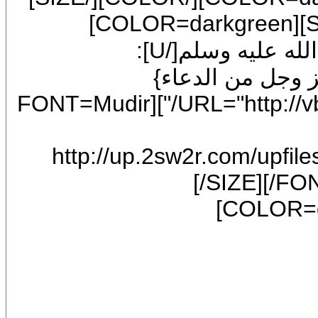
[/FONT][B][FONT=Mudir MT][SIZE=6][COLOR=darkgreen]
[COLOR=red]قال رسول الله [U]صلى الله عليه وسلم[/U]:
[/COLOR][/SIZE][/FONT][URL="http://vb.ta7a.com/"][FONT=Mudir
[IMG]http://up.2sw2r.com
[/SIZE][
[COLOR