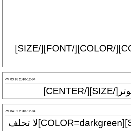
[FONT=Mudir MT][COLOR=darkgreen][/COLOR][/FONT][/SIZE]
2010-12-04 03:18 PM
2010-12-04 04:02 PM
[CENTER][FONT=Mudir MT][SIZE=7][COLOR=darkgreen]لا تحلف