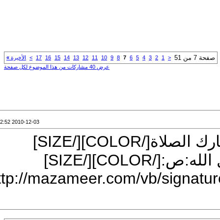
ن 51
<
1
2
3
4
5
6
7
8
9
10
11
12
13
14
15
16
17
>
الأخيرة
»
عرض 40 مشاركات من هذا الموضوع لكل صفحة
2010-12-03 12:52 AM
[IMG]http://mazameer.com/vb/sig