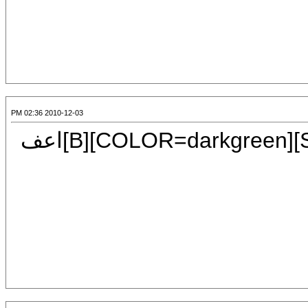
2010-12-03 02:36 PM
[CENTER][FONT=Mudir MT][SIZE=7][COLOR=darkgreen][B]اعف