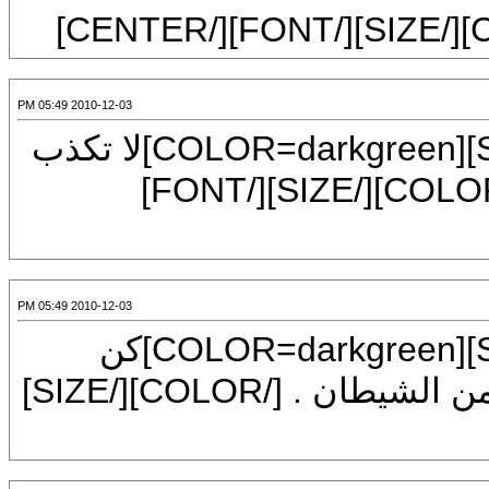
2010-12-03 05:49 PM
[CENTER][FONT=Mudir MT][SIZE=6][COLOR=darkgreen]لا تكذب
وإن كنت مازحا ، ولا تجادل إلا بالحق .[/COLOR][/SIZE][/FONT]
2010-12-03 05:49 PM
[CENTER][FONT=Mudir MT][SIZE=7][COLOR=darkgreen]كن
حليماً ولا تغضب لغير الله ، فإن الغضب من الشيطان . [/COLOR][/SIZE]