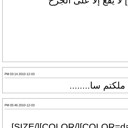
2010-12-03 03:14 PM
تم سا........
2010-12-03 05:46 PM
[FONT=Mudir MT][SIZE=6][COLOR=darkgreen][/COLOR][/SIZE]