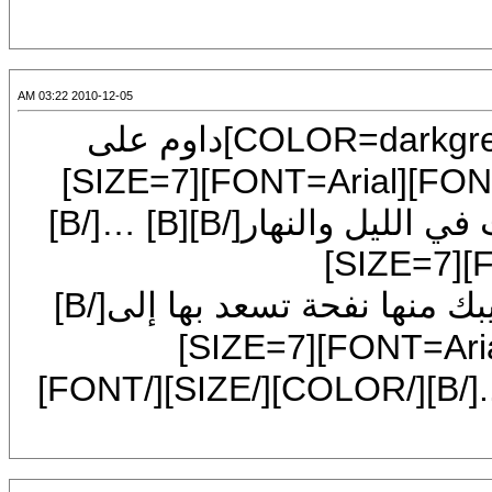
2010-12-05 03:22 AM
[CENTER][FONT=Arial][SIZE=7][COLOR=darkgreen]داوم على
الاستغفار[B]…[/B][/COLOR][/SIZE][/FONT][FONT=Arial][SIZE=7]
[COLOR=darkgreen][B]فإن لله نفحات في الليل والنهار[/B][B] …[/B]
[/COLOR][/SIZE][/FONT][FONT=Arial][SIZE=7]
[COLOR=darkgreen][B]فعسى أن تصيبك منها نفحة تسعد بها إلى[/B]
[B]يوم[/B][/COLOR][/SIZE][/FONT][FONT=Arial][SIZE=7]
[COLOR=darkgreen][B]الدين[/B][B] ...[/B][/COLOR][/SIZE][/FONT]