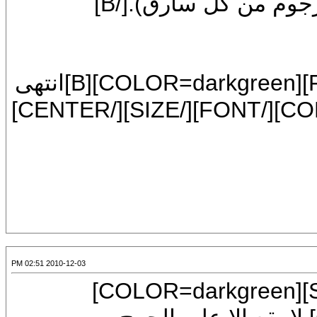
في توحيده فسماء إيمانه قد حرست بالرجوم من كل سارق).[/B]
[CENTER][SIZE=6][FONT=Mudir MT][COLOR=darkgreen][B]انتهى
2010-12-03 02:51 PM
[CENTER][FONT=Mudir MT][SIZE=7][COLOR=darkgreen]