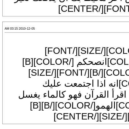
2010-12-05 03:15 AM
[SIZE=7][FONT=Arial][COLOR=#008000]انصحكم [/COLOR][B]
SIZE=7][FONT=Arial][B][COLOR=re]انه اذا اجتمعت عليك
COLOR][/]الهموم اقرأ القرآن فهو كالماء يغسل
القلب من [/COLOR][/B][B][COLOR=red]الهمو[/COLOR][/B][B]