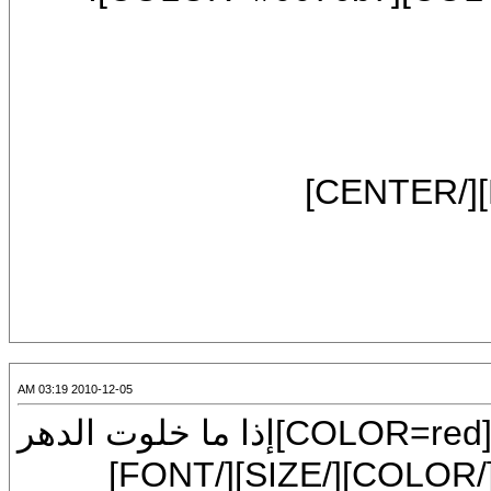
2010-12-05 03:19 AM
[CENTER][FONT=Tahoma][SIZE=7][COLOR=red]إذا ما خلوت الدهر
يوما فلا تقل خلوت ولكن قل علي رقيب[/COLOR][/SIZE][/FONT]