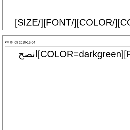
2010-12-04 04:05 PM
[CENTER][SIZE=6][FONT=Mudir MT][COLOR=darkgreen]انصح