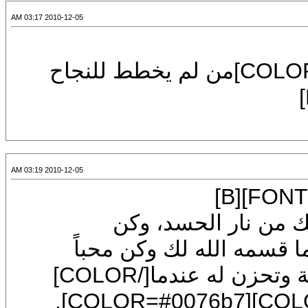
2010-12-05 03:17 AM
[FONT=Tahoma][SIZE=7][COLOR=#0000ff]من لم يخطط للنجاح
2010-12-05 03:19 AM
[CENTER][CENTER][SIZE=7][FONT=Arial][B]
ريرتك من نار الحسد، وكن
COLOR] [COLOR=#0076]بما قسمه الله لك وكن محباً
لغيرك، تفرح لأخيك عندما تنزل عليه نعمة وتحزن له عندما[/COLOR]
[COLOR=#0076b7]تحل به مصيبة[/COLOR][COLOR=#0076b7].