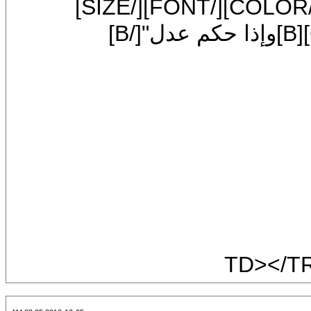
[SIZE=7][FONT=Arial][COLOR=blue][B]وإذا حكم عدل"[/B]