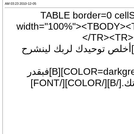
2010-12-05 03:23 AM
[CENTER]<TABLE border
width="100%"><TBODY>
</TR><T
COLOR=darkgreen][FONT=Arial]أخلص توحيدك لربك لينشرح
[CENTER][SIZE=7][FONT=Arial][COLOR=darkgreen][B]فبقدر
صفاء توحيدك ونقاء إخلاصك تكون سعادتك.[/B][/COLOR][/FONT]