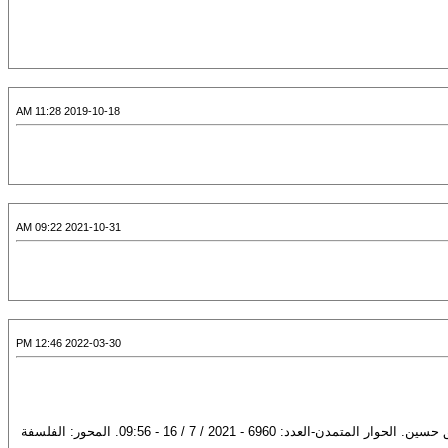
2019-10-18 11:28 AM
2021-10-31 09:22 AM
2022-03-30 12:46 PM
جوجل كملفات PDF ... اخبار العراق; العراق الان; العراق اليوم; عاجل; مدينتي. اخبار بغداد; اخبار الانبار; اخبار ... قراءة في كتاب أنتوني فلو: هناك إله (2-2) عبدالخالق حسين. الحوار المتمدن-العدد: 6960 - 2021 / 7 / 16 - 09:56. المحور: الفلسفة