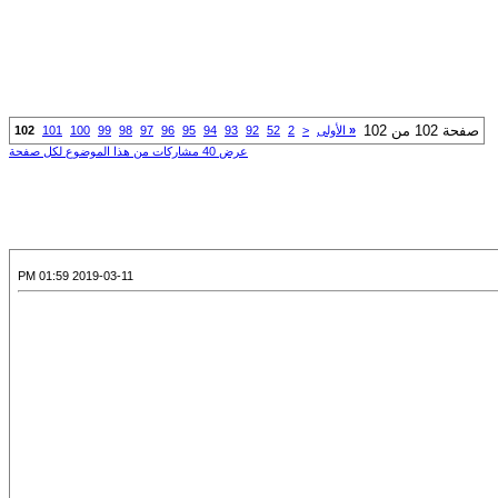
صفحة 102 من 102
«
الأولى
<
2
52
92
93
94
95
96
97
98
99
100
101
102
عرض 40 مشاركات من هذا الموضوع لكل صفحة
2019-03-11 01:59 PM