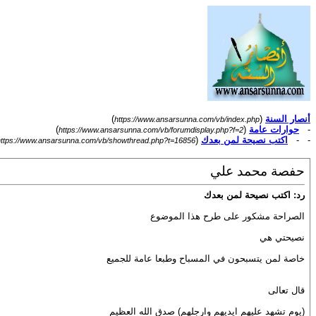
أنصار السنة
(
)
https://www.ansarsunna.com/vb/index.php
-
حوارات عامة
(
)
https://www.ansarsunna.com/vb/forumdisplay.php?f=2
- -
اكتب نصيحة لمن بعدك
(
https://www.ansarsunna.com/vb/showthread.php?t=16856
حفصة محمد علي
رد: اكتب نصيحة لمن بعدك
الصراحة مشكور على طرح هذا الموضوع
نصيحتي هي
خاصة لمن يتسبحون في المسباح وطبعا عامة للجميع
قال تعالى
(يوم تشهد عليهم ايديهم وارجلهم) صدق الله العظيم