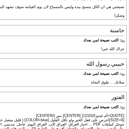
نصيحتي هي ان الكل يتسبح بيده وليس بالمسباح لان يوم القيامة سوف تشهد اليد
وشكرا
حاسنة
رد: اكتب نصيحة لمن بعدك
جزاك الله خيرا
حبيبي رسول الله
رد: اكتب نصيحة لمن بعدك
صلاتك.... طوق النجاة
العثور
رد: اكتب نصيحة لمن بعدك
[QUOTE=أم غيدو;121010] [CENTER]:بس:[/CENTER]
[SIZE=6]احرص على فعل الخير ولو بأقل القليل [COLOR=blue] ( قليل متصل خير من كثير منقطع )[/COLOR][/SIZE] [/QUOTE]
,علم النفس , وعلم الاجتماع. ملاحظة: أقترح على القارئ الكريم الذي فاته القسم 