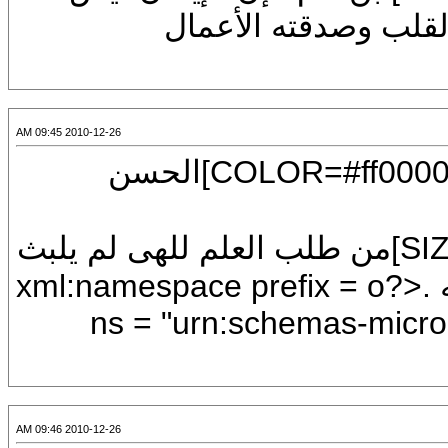
القلب وصدقته الأعمال
2010-12-26 09:45 AM
[CENTER][U][FONT=Arial][SIZE=7][COLOR=#ff0000]الحسن
[COLOR=#0000ff][FONT=Arial][SIZE=7]من طلب العلم للهى لم يلبث
أن يُرى ذلك في خشوعه وزهده وتواضعه .<?xml:namespace prefix = o
ns = "urn:schemas-micros
2010-12-26 09:46 AM