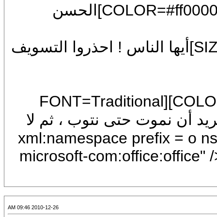
[CENTER][U][FONT=Arial][SIZE=7][COLOR=#ff0000]الحسن
[FONT=Arial][COLOR=#0000ff][SIZE=7]أيها الناس ! احذروا التسويف
[/COLOR][/FONT][CENTER][COLOR=blue][FONT=Traditional
Arabic][FONT]نحن لا نريد أن نموت حتى نتوب ، ثم لا
xml:namespace prefix = o ns = "urn:s-
microsoft-com:office:office
2010-12-26 09:46 AM