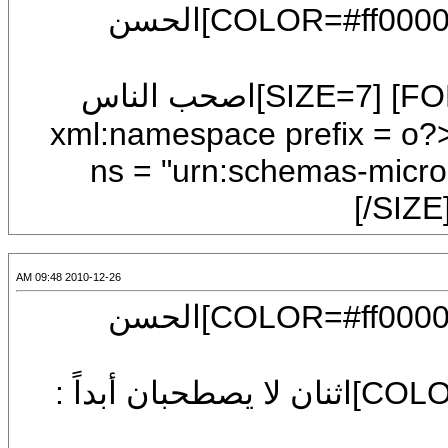
[CENTER][U][FONT=Arial][SIZE=7][COLOR=#ff0000]الحسن
[SIZE=4][COLOR=#0000ff][FONT=Arial] [SIZE=7]اصحب الناس
بمكارم الأخلاق ، فإن الثواء بينهم قليل .<?xml:namespace prefix = o
ns = "urn:schemas-micros
[/SIZ
2010-12-26 09:48 AM
[CENTER][U][FONT=Arial][SIZE=7][COLOR=#ff0000]الحسن
[FONT=Arial][SIZE=7][COLOR=darkgreen]اثنان لا يصطحبان أبداً :