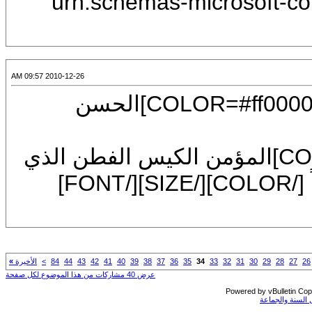
"urn:schemas-microsoft-com
2010-12-26 09:57 AM
[CENTER][U][FONT=Arial][SIZE=7][COLOR=#ff0000]الحسن
[FONT=Arial][SIZE=7][COLOR=#0000ff]المؤمن الكيس الفطن الذي
كلما زاده الله إحساناً ازداد من الله خوفاً [/COLOR][/SIZE][/FONT]
26
27
28
29
30
31
32
33
34
35
36
37
38
39
40
41
42
43
44
84
>
الأخيرة
»
عرض 40 مشاركات من هذا الموضوع لكل صفحة
Powered by vBulletin Copy
السنة والجماعة