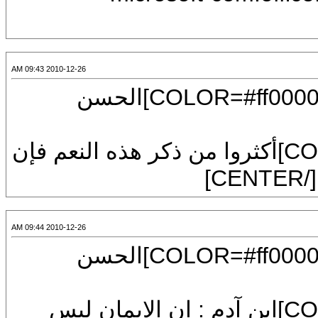
2010-12-26 09:43 AM
[CENTER][U][FONT=Arial][SIZE=7][COLOR=#ff0000]الحسن
[FONT=Arial][SIZE=7][COLOR=#0000ff]أكثروا من ذكر هذه النعم فإن
2010-12-26 09:44 AM
[CENTER][U][FONT=Arial][SIZE=7][COLOR=#ff0000]الحسن
[FONT=Arial][SIZE=7][COLOR=#0000ff]ابن آدم : إن الإيمان ليس