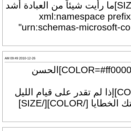
[COLOR=#0000ff][FONT=Arial][SIZE=7]ما رأيت شيئاً من العبادة أشد
 الليل .<?xml:namespace prefix = o ns =
"urn:schemas-microsoft-com
2010-12-26 09:49 AM
[CENTER][U][FONT=Arial][SIZE=7][COLOR=#ff0000]الحسن
[FONT=Arial][SIZE=7][COLOR=#0000ff]إذا لم تقدر على قيام الليل
ولا صيام النهار فاعلم أنك محروم قد كبلتك الخطايا [/COLOR][/SIZE]