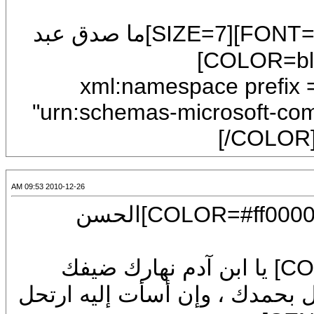
[COLOR=#0000ff][FONT=Traditional Arabic][SIZE=7]ما صدق عبد
بالنار إلا ضاقت عليه النار بما رحبت .[COLOR=blue]
[FONT=Traditional Arabic]<?xml:namespace p
"urn:schemas-microsoft-com:
[/COLOR]
2010-12-26 09:53 AM
[CENTER][U][FONT=Arial][SIZE=7][COLOR=#ff0000]الحسن
[FONT=Arial][SIZE=7][COLOR=#0000ff] يا ابن آدم نهارك ضيفك
ل بحمدك ، وإن أسأت إليه ارتحل