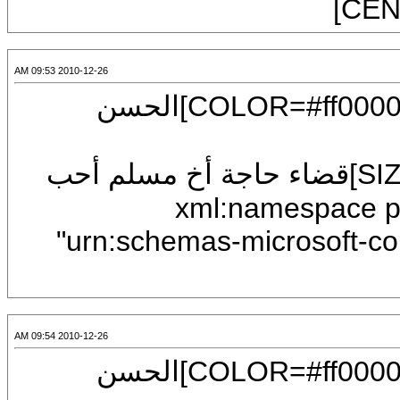
2010-12-26 09:53 AM
[CENTER][U][FONT=Arial][SIZE=7][COLOR=#ff0000]الحسن
[COLOR=#0000ff][FONT=Arial][SIZE=7]قضاء حاجة أخ مسلم أحب
xml:namespace prefix = o n =
"urn:schemas-microsoft-com
2010-12-26 09:54 AM
[CENTER][U][FONT=Arial][SIZE=7][COLOR=#ff0000]الحسن