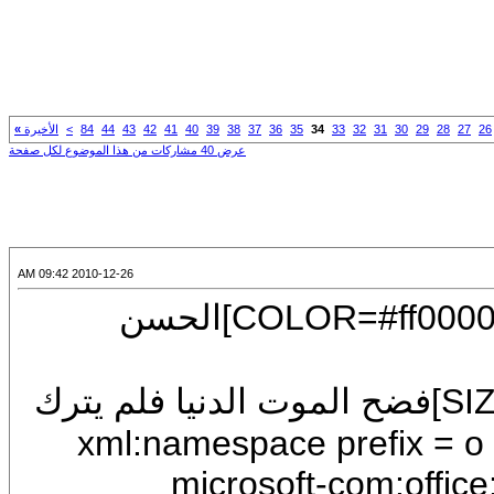
26
27
28
29
30
31
32
33
34
35
36
37
38
39
40
41
42
43
44
84
>
الأخيرة
»
عرض 40 مشاركات من هذا الموضوع لكل صفحة
2010-12-26 09:42 AM
[CENTER][U][FONT=Arial][SIZE=7][COLOR=#ff0000]الحسن
[COLOR=#0000ff][FONT=Arial][SIZE=7]فضح الموت الدنيا فلم يترك
xml:namespace prefix = o ns = "urn-
microsoft-com:office