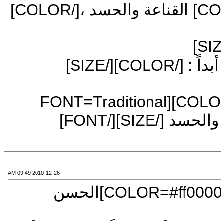
[FONT=Arial][SIZE=7][COLOR=#0000ff] القناعة والحسد ،[/COLOR]
[FONT=Arial][COLOR=#0000ff][SIZE=7]
[COLOR=darkgreen]واثنان لا يفترقان أبداً : [/COLOR][/SIZE]
[/COLOR][/FONT][CENTER][COLOR=blue][FONT=Traditional
Arabic][FONT=Arial][SIZE=7]الحرص والحسد [/SIZE][/FONT]
2010-12-26 09:49 AM
[CENTER][U][FONT=Arial][SIZE=7][COLOR=#ff0000]الحسن