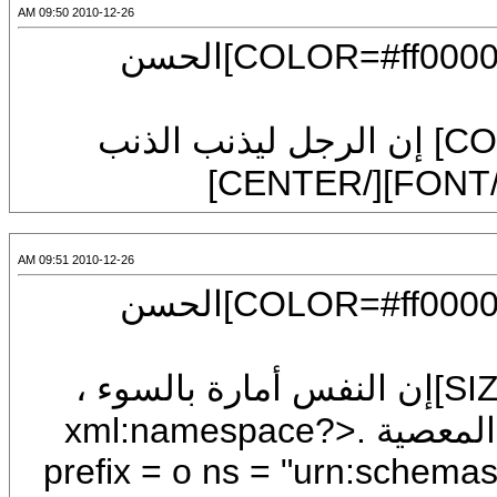
2010-12-26 09:50 AM
[CENTER][U][FONT=Arial][SIZE=7][COLOR=#ff0000]الحسن
[FONT=Arial][SIZE=7][COLOR=#0000ff] إن الرجل ليذنب الذنب
2010-12-26 09:51 AM
[CENTER][U][FONT=Arial][SIZE=7][COLOR=#ff0000]الحسن
[COLOR=#0000ff][FONT=Arial][SIZE=7]إن النفس أمارة بالسوء ،
فإن عصتْك في الطاعة فاعصها أنت في المعصية .<?xml:namespace
prefix = o ns = "urn:schemas