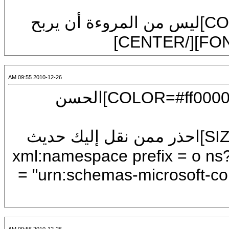
[FONT=Arial][SIZE=7][COLOR=#0000ff]ليس من المروءة أن يربح
2010-12-26 09:55 AM
[CENTER][U][FONT=Arial][SIZE=7][COLOR=#ff0000]الحسن
[COLOR=#0000ff][FONT=Arial][SIZE=7]احذر ممن نقل إليك حديث
غيرك ، فإنه سينقل إلى غيرك حديثك .<?xml:namespace prefix = o ns
= "urn:schemas-microsoft-com