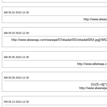
2010-12-30 05:32 AM
2010-12-30 05:33 AM
[CENTER][URL="http://www.alwaraqa.com/waraqat/07ebadat/001/ebadat0054.jpg"][IMG]http://www.alwaraqa.com/waraqat/07ebadat/001/ebadat0054.jpg[/IM
2010-12-30 05:35 AM
2010-12-30 05:36 AM
[CENTER][URL="http://www.alwaraqa.com/waraqat/11mo7aramat/001/mo7aramat0058.jpg"][SIZE=4]
2010-12-30 05:13 PM