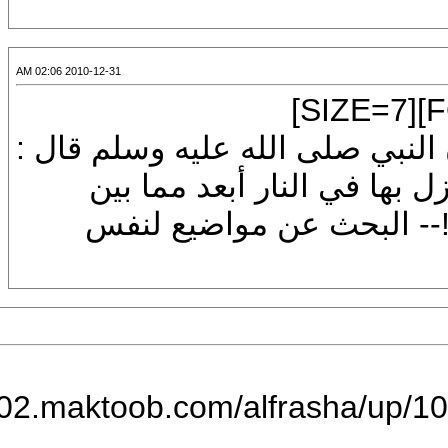
2010-12-31 02:06 AM
[CENTER]
 صلى الله عليه وسلم قال :
نار أبعد مما بين
COL]<!-- البحث عن مواضيع لنفس
2010-12-31 02:07 AM
[IMG]http://m002.maktoob.com/