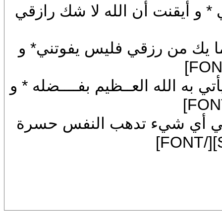
 أن الله لا شك رازقي
F]و ما يك من رزقي فليس يفوتني* و
]سيأتي به الله العــظيم بفــــضله * و
FON]ففي أي شيء تدهب النفس حسرة