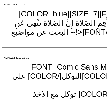
2010-12-31 02:09 AM
[CENTER][FONT=Times New Roman][SIZE=7][COLOR=blue]
ِ الصَّلاةَ إِنَّ الصَّلاةَ تَنْهَى عَنِ
الْمُنْكَرِ ) . [/COLOR][/SIZE][/FONT]<!-- البحث عن مواضيع
2010-12-31 02:12 AM
[CENTER][COLOR=blue][SIZE=6][FONT=Comic Sans MS]
[SIZE=7][COLOR=darkgreen][COLOR=red]التوكل[/COLOR] على
اااااااااااااااااااااااااكل[/COLOR] توكل مع الاخذ