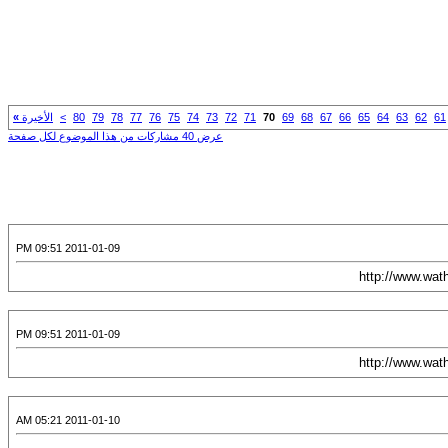
61
62
63
64
65
66
67
68
69
70
71
72
73
74
75
76
77
78
79
80
>
الأخيرة
»
عرض 40 مشاركات من هذا الموضوع لكل صفحة
2011-01-09 09:51 PM
2011-01-09 09:51 PM
2011-01-10 05:21 AM