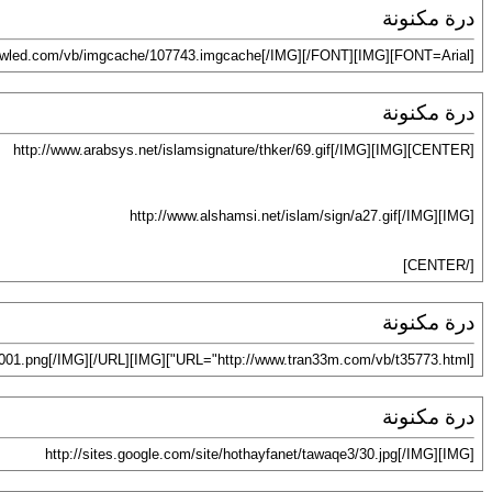
درة مكنونة
[FONT=Arial][IMG]http://www.qwled.com/vb/imgcache/107743.imgcache[/IMG][/FONT]
درة مكنونة
[CENTER][IMG]http://www.arabsys.net/islamsignature/thker/69.gif[/IMG]
[IMG]http://www.alshamsi.net/islam/sign/a27.gif[/IMG]
[/CENTER]
درة مكنونة
[URL="http://www.tran33m.com/vb/t35773.html"][IMG]http://www.adma1.com/smilies/smiles/50/ss001.png[/IMG][/URL]
درة مكنونة
[IMG]http://sites.google.com/site/hothayfanet/tawaqe3/30.jpg[/IMG]