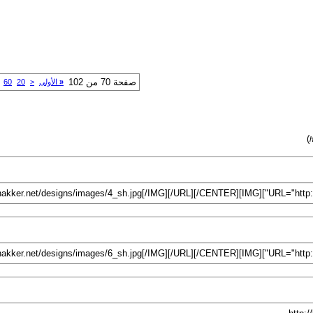
صفحة 70 من 102
«
الأولى
<
20
60
)