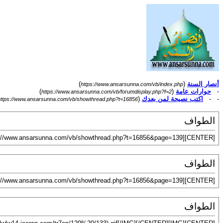
أنصار السنة
(
)
https://www.ansarsunna.com/vb/index.php
-
حوارات عامة
(
)
https://www.ansarsunna.com/vb/forumdisplay.php?f=2
- -
اكتب نصيحة لمن بعدك
(
https://www.ansarsunna.com/vb/showthread.php?t=16856
الطواف
[CENTER][URL="http://www.ansarsunna.com/vb/showthread.php?t=16856&page=139"][IMG]http://www.wathakker.net/designs/images/4_sh.jpg[/IMG][/URL][/CENTER]
الطواف
[CENTER][URL="http://www.ansarsunna.com/vb/showthread.php?t=16856&page=139"][IMG]http://www.wathakker.net/designs/images/6_sh.jpg[/IMG][/URL][/CENTER]
الطواف