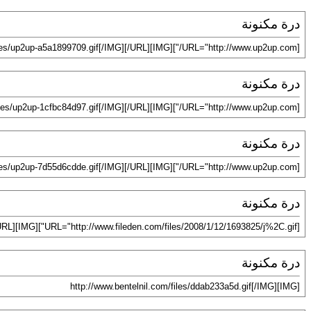
درة مكنونة
[URL="http://www.up2up.com/"][IMG]http://www.up2up.com/uploads/images/up2up-a5a1899709.gif[/IMG][/URL]
درة مكنونة
[URL="http://www.up2up.com/"][IMG]http://www.up2up.com/uploads/images/up2up-1cfbc84d97.gif[/IMG][/URL]
درة مكنونة
[URL="http://www.up2up.com/"][IMG]http://www.up2up.com/uploads/images/up2up-7d55d6cdde.gif[/IMG][/URL]
درة مكنونة
[URL="http://www.fileden.com/files/2008/1/12/1693825/j%2C.gif"][IMG]http://www.fileden.com/files/2008/1/12/1693825/j%2C.gif[/IMG][/URL]
درة مكنونة
[IMG]http://www.bentelnil.com/files/ddab233a5d.gif[/IMG]