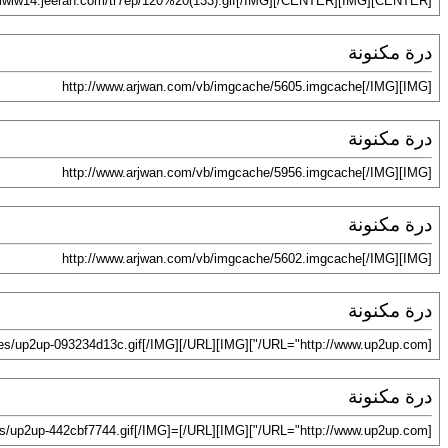
[CENTER][IMG]http://lwlw14.jeeran.com/tr7ep/120%20(133).gif[/IMG][/CENTER]
درة مكنونة
[IMG]http://www.arjwan.com/vb/imgcache/5605.imgcache[/IMG]
درة مكنونة
[IMG]http://www.arjwan.com/vb/imgcache/5956.imgcache[/IMG]
درة مكنونة
[IMG]http://www.arjwan.com/vb/imgcache/5602.imgcache[/IMG]
درة مكنونة
[URL="http://www.up2up.com/"][IMG]http://www.up2up.com/uploads/images/up2up-093234d13c.gif[/IMG][/URL]
درة مكنونة
[URL="http://www.up2up.com/"][IMG]http://www.up2up.com/uploads/images/up2up-442cbf7744.gif[/IMG]=[/URL]