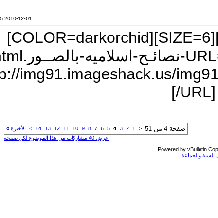
2010-12-01 03:35 AM
[CENTER][FONT=Traditional Arabic][SIZE=6][COLOR=darkorchid]
[URL="http://www.shababhail.com/19711-نصائـح-اسلاميه-بالصــور.html"]
[IMG]http://img91.imagesha
<
1
2
3
4
5
6
7
8
9
10
11
12
13
14
>
الأخيرة
»
عرض 40 مشاركات من هذا الموضوع لكل صفحة
P