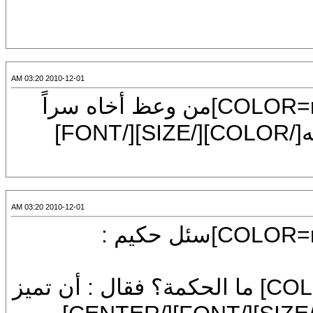
2010-12-01 03:20 AM
[CENTER][FONT=Arial][SIZE=7][COLOR=red]من وعظ أخاه سراً
فقد نصحه ، ومن وعظه علانية فقد فضحه[/COLOR][/SIZE][/FONT]
2010-12-01 03:20 AM
[CENTER][FONT=Arial][SIZE=7][COLOR=red]سئل حكيم :
FONT=Arial][SIZE=7][COLOR] ما الحكمة؟ فقال : أن تميز