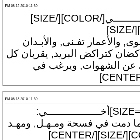
2010-11-30 08:12 PM
وى, والأعمار تفـنى, والأبـدان
راكض البريد, يقربان كل
شهوات, ويرغب في
2010-11-30 08:13 PM
ت في فسحة ومـهـل, ومهـد