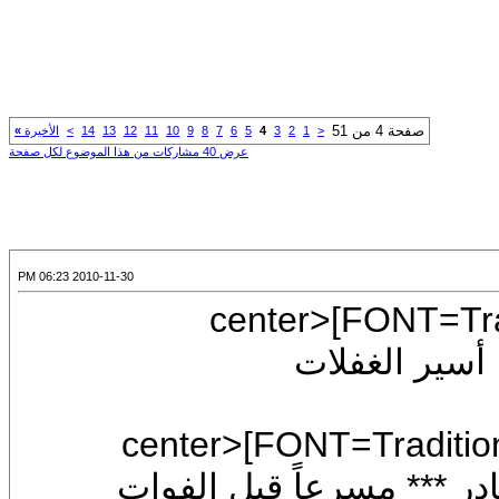
<
1
2
3
4
5
6
7
8
9
10
11
12
13
14
>
الأخيرة
»
عرض 40 مشاركات من هذا الموضوع لكل صفحة
2010-11-30 06:23 PM
[CENTER]<ce
[/COLOR][/SIZE][/FONT]<ce