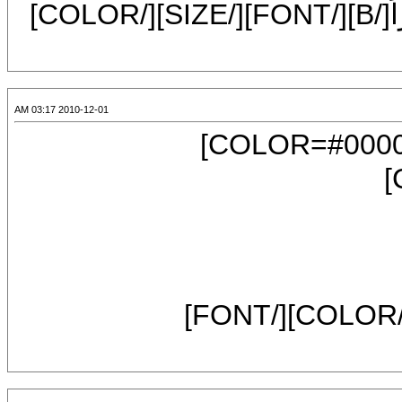
[FONT=Arial][B]من الديك النهوض باكراً[/B][/FONT][/SIZE][/COLOR]
2010-12-01 03:17 AM
[CENTER][SIZE=7][FONT=Arial][COLOR=#000080]