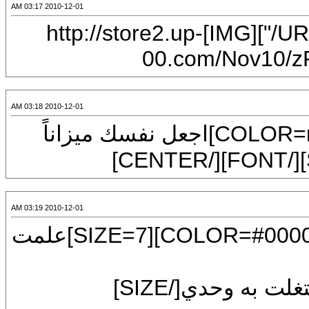
2010-12-01 03:17 AM
[CENTER][URL="http://www.up-00.com/"][IMG]http://store2.up-
00.com/
2010-12-01 03:18 AM
[CENTER][FONT=Arial][SIZE=7][COLOR=red]اجعل نفسك ميزاناً
2010-12-01 03:19 AM
[CENTER][FONT=Arial][SIZE=5][COLOR=#000080][SIZE=7]علمت
وعلمت أن عملي لا يقوم به غيري ، فاشتغلت به وحدي[/SIZE]