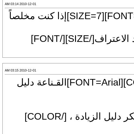
2010-12-01 03:14 AM
[CENTER][COLOR=#000080][FONT=Arial][SIZE=7]إذا كنت مخلصاً
وإذا كنت صريحاً فلتـكن صراحتك إلى حد الاعتراف[/SIZE][/FONT]
2010-12-01 03:15 AM
[CENTER][SIZE=7][COLOR=#000080][FONT=Arial]القـناعة دليل
[FONT=Arial][COLOR=#000080]الشكر دليل الزيادة ، [/COLOR]