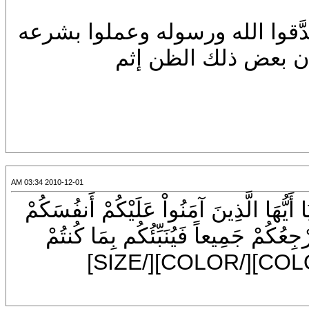
صدَّقوا الله ورسوله وعملوا بشرعه
لك الظن إثم
2010-12-01 03:34 AM
{يَا أَيُّهَا الَّذِينَ آمَنُواْ عَلَيْكُمْ أَنفُسَكُمْ
عاً فَيُنَبِّئُكُم بِمَا كُنتُمْ
تَعْمَلُونَ }[COLOR=red]المائدة105[/COLOR][/COLOR][/SIZE]