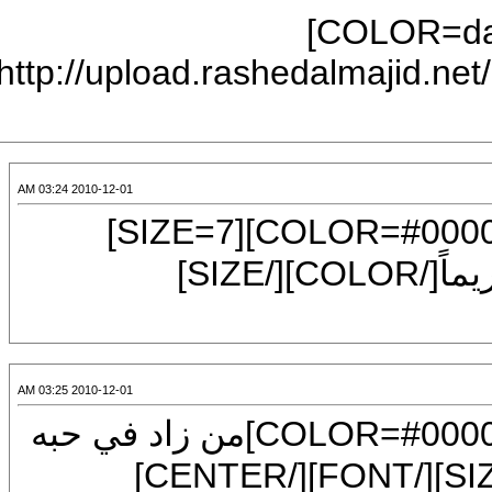
[FONT=Mudir MT][SIZE=7][COLOR=darkgreen]
[IMG]http://upload.rashe
2010-12-01 03:24 AM
[CENTER][FONT=Arial][SIZE=5][COLOR=#000080][SIZE=7]
[COLOR=red]كُن عادلاً قبل أن تكون كريماً[/COLOR][/SIZE]
2010-12-01 03:25 AM
[CENTER][FONT=Arial][SIZE=7][COLOR=#000080]من زاد في حبه