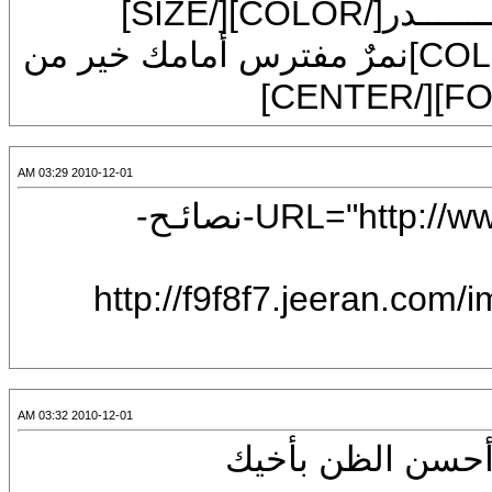
FONT=Arial][SIZE=7][COLOR=]نمرٌ مفترس أمامك خير من
2010-12-01 03:29 AM
[CENTER][URL="http://www.shababhail.com/19711-نصائـح-
[IMG]http://f9f8f7
2010-12-01 03:32 AM
CENTER]أحسن الظن بأخيك