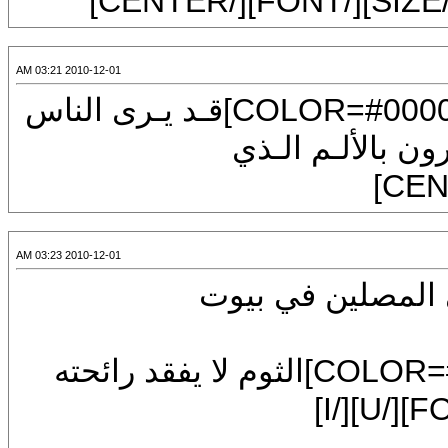
2010-12-01 03:21 AM
[CENTER][FONT=Arial][SIZE=7][COLOR=#000080]قـد يـرى الناس
م الـذي
2010-12-01 03:23 AM
]الى المصلين في بيوت
[SIZE=7][I][U][FONT=Arial][COLOR=#000080]الثوم لا يفقد رائحته