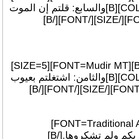
[FONT=Traditional Arabic][COLOR=blue][B]والسابع: قلتم إن الموت
حق ولم تستعدوا له.[/B][/COLOR][/FONT][/SIZE][/FONT][/B]
[COLOR=blue][/COLOR][CENTER][B][FONT=Mudir MT][SIZE=5]
[FONT=Traditional Arabic][COLOR=blue][B]والثامن: اشتغلتم بعيوب
[B][FONT=Mudir MT][SIZE=5][FONT=Traditional Arabic]
[COLOR=blue][B]والتاسع: أكلتم نعمة ربكم ولم تشكروها.[/B]