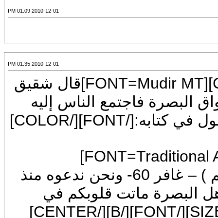
2010-12-01 01:09 PM
2010-12-01 01:35 PM
[CENTER][SIZE=5][COLOR=darkred][FONT=Mudir MT]قال شقيق
رة فاجتمع الناس إليه
فقالوا له : يا أبا إسحاق, إن الله تعالى يقول في كتابه:[/FONT][/COLOR]
[B][FONT=Mudir MT][SIZE=5][FONT=Traditional Arabic]
[COLOR=blue][B]( ادعوني أستجب لكم ) – غافر 60- ونحن ندعوه منذ
بصرة ماتت قلوبكم في