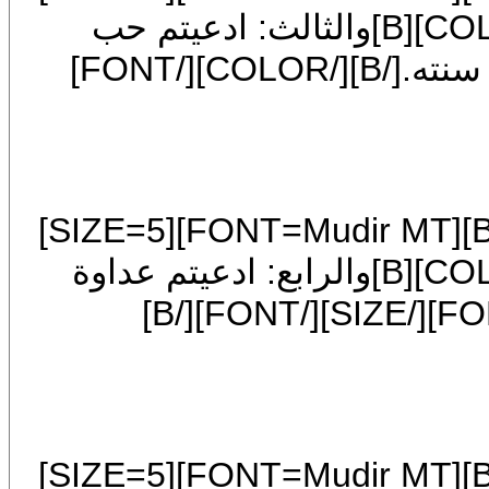
[FONT=Traditional Arabic][COLOR=blue][B]والثالث: ادعيتم حب
رسول الله صلى الله عليه وسلم وتركتم سنته.[/B][/COLOR][/FONT]
[COLOR=blue][/COLOR][CENTER][B][FONT=Mudir MT][SIZE=5]
[FONT=Traditional Arabic][COLOR=blue][B]والرابع: ادعيتم عداوة
الشيطان ووافقتموه.[/B][/COLOR][/FONT][/SIZE][/FONT][/B]
[COLOR=blue][/COLOR][CENTER][B][FONT=Mudir MT][SIZE=5]