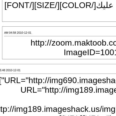
[COLOR=red]عــــار[/COLOR][/SIZE] عليك[/COLOR][/SIZE][/FONT]
2010-12-01 04:58 AM
[CENTER][IMG]http:/
ImageI
2010-12-01 05:48 AM
[URL="http://img690.imageshack.us/my.php?image=10633145.jpg"]
[/URL][CENTER][URL="htt
[IMG]http://img189.imagesh