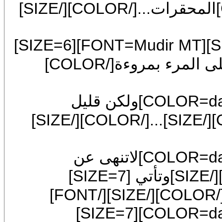
[/B]و[/COLOR][SIZE=7][COLOR=red]المحقرات...[/COLOR][/SIZE]
[COLOR=#ff0000][SIZE=7]>>> [/SIZE][FONT=Mudir MT][SIZE=6]
[COLOR=darkgreen]فما أجمل أن يتحلى المرء بمروءة[/COLOR]
[FONT=Mudir MT][SIZE=6][COLOR=darkgreen]ولكن قليل
[SIZE=7][COLOR=red]فاعله[/COLOR][/SIZE]...[/COLOR][/SIZE]
[FONT=Mudir MT][SIZE=6][COLOR=darkgreen]لاتنهى عن
[SIZE=7][COLOR=red]فعلاً [/COLOR][/SIZE]وتأتي [SIZE=7]
[FONT=Mudir MT][SIZE=6][COLOR=darkgreen][SIZE=7]