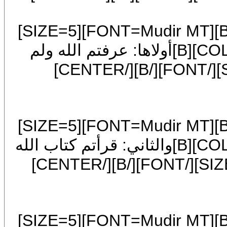
[COLOR=blue][/COLOR][CENTER][B][FONT=Mudir MT][SIZE=5]
[FONT=Traditional Arabic][COLOR=blue][B]أولاها: عرفتم الله ولم
[COLOR=blue][/COLOR][CENTER][B][FONT=Mudir MT][SIZE=5]
[FONT=Traditional Arabic][COLOR=blue][B]والثاني: قرأتم كتاب الله
[COLOR=blue][/COLOR][CENTER][B][FONT=Mudir MT][SIZE=5]