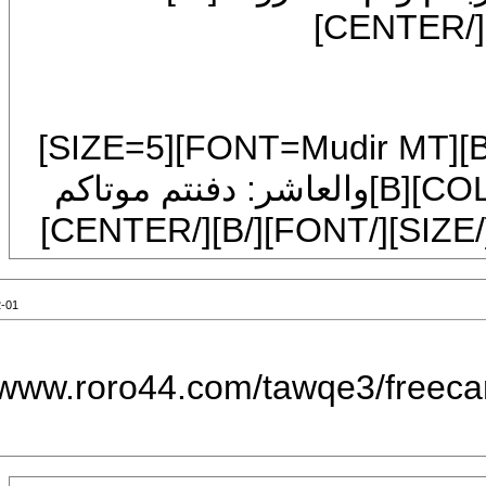
[COLOR=blue][/COLOR][CENTER][B][FONT=Mudir MT][SIZE=5]
[FONT=Traditional Arabic][COLOR=blue][B]والعاشر: دفنتم موتاكم
2010-12-01 01:50 PM
[IMG]http://www.roro44.com/taw