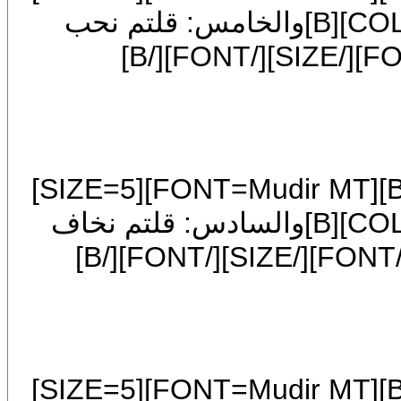
[FONT=Traditional Arabic][COLOR=blue][B]والخامس: قلتم نحب
الجنة ولم تعملوا لها.[/B][/COLOR][/FONT][/SIZE][/FONT][/B]
[COLOR=blue][/COLOR][CENTER][B][FONT=Mudir MT][SIZE=5]
[FONT=Traditional Arabic][COLOR=blue][B]والسادس: قلتم نخاف
النار ورهنتم أنفسكم لها.[/B][/COLOR][/FONT][/SIZE][/FONT][/B]
[COLOR=blue][/COLOR][CENTER][B][FONT=Mudir MT][SIZE=5]