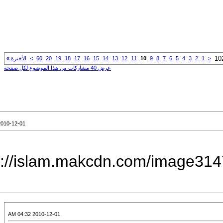
6
7
8
9
10
11
12
13
14
15
16
17
18
19
20
60
>
الأخيرة
»
عرض 40 مشاركات من هذا الموضوع لكل صفحة
2010-12-01 04:29 AM
[IMG]http://islam.makcdn.co
2010-12-01 04:32 AM