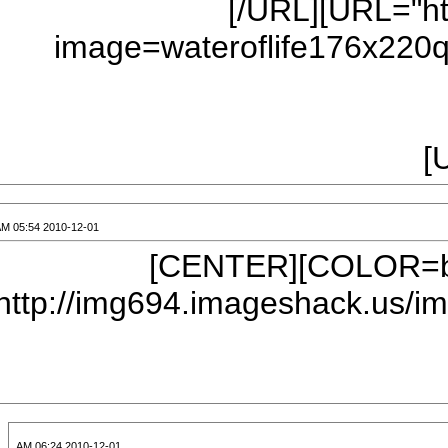
[/URL][
image=wateroflife176
2010-12-01 05:54 AM
[FONT=Book Antiqua][SIZE=5][COLOR=black][CENTER]
[IMG]http://img694.images
2010-12-01 06:24 AM