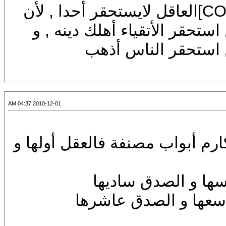
CENTER][SIZE=7][COLOR=d]العاقل لايستحقر أحدا , لأن
أتقياء أهلك دينه , و
ر الناس أذهب
2010-12-01 04:37 AM
]إن المكارم أبواب مصنفة فالعقل أولها و
الصدق ساديها
و الصدق عاشرها