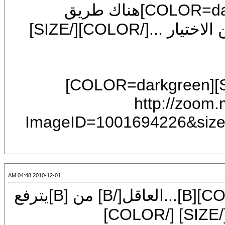
[FONT=Mudir MT][SIZE=7][COLOR=darkgreen]هناك طريق
الاستقامه.... والضلال و العاقل من احسن الاختيار ...[/COLOR][/SIZE]
[CENTER][FONT=Mudir MT][SIZE=7][COLOR=darkgreen]
[IMG]
ImageID=1001694226
2010-12-01 04:48 AM
[CENTER][SIZE=6][COLOR=darkgreen][B]...العاقل[/B] من [B]يترفع
عن [COLOR=red][SIZE=7]السفاسف[/SIZE] [/COLOR]