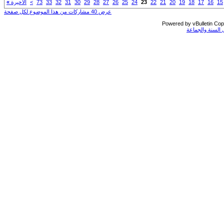
15
16
17
18
19
20
21
22
23
24
25
26
27
28
29
30
31
32
33
73
>
الأخيرة
»
عرض 40 مشاركات من هذا الموضوع لكل صفحة
Powered by vBulletin Copy
السنة والجماعة