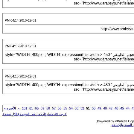
2010-12-31 04:14 PM
2010-12-31 04:15 PM
[URL="http://www.arabsys.net/islamcard/038.gif"]<IMG title="اضغط على الصورة لرؤيتها بالحجم الطبيعي" style="WIDTH: 400px; ; WIDTH: expression(this.width > 450
2010-12-31 04:15 PM
[URL="http://www.arabsys.net/islamcard/039.gif"]<IMG title="اضغط على الصورة لرؤيتها بالحجم الطبيعي" style="WIDTH: 400px; ; WIDTH: expression(this.width > 450
4
44
45
46
47
48
49
50
51
52
53
54
55
56
57
58
59
60
61
101
>
الأخيرة
»
عرض 40 مشاركات من هذا الموضوع لكل صفحة
Powered by vBulletin Copy
السنة والجماعة