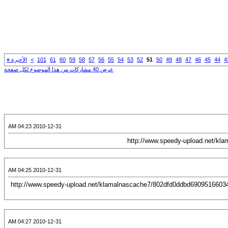
4
44
45
46
47
48
49
50
51
52
53
54
55
56
57
58
59
60
61
101
>
الأخيرة
»
عرض 40 مشاركات من هذا الموضوع لكل صفحة
2010-12-31 04:23 AM
2010-12-31 04:25 AM
[CENTER][URL="http://www.ansarsunna.com/b1466/"][IMG]http://www.speedy-upload.net/klamalnascache7/802dfd
2010-12-31 04:27 AM