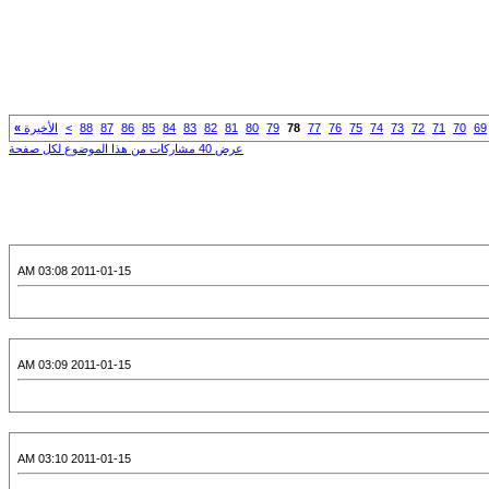
69
70
71
72
73
74
75
76
77
78
79
80
81
82
83
84
85
86
87
88
>
الأخيرة
»
عرض 40 مشاركات من هذا الموضوع لكل صفحة
2011-01-15 03:08 AM
2011-01-15 03:09 AM
2011-01-15 03:10 AM