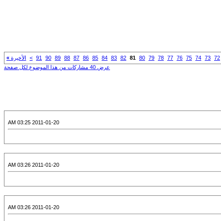
72
73
74
75
76
77
78
79
80
81
82
83
84
85
86
87
88
89
90
91
>
الأخيرة
»
عرض 40 مشاركات من هذا الموضوع لكل صفحة
2011-01-20 03:25 AM
2011-01-20 03:26 AM
2011-01-20 03:26 AM