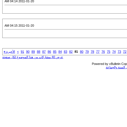
2011-01-20 04:14 AM
2011-01-20 04:15 AM
72
73
74
75
76
77
78
79
80
81
82
83
84
85
86
87
88
89
90
91
>
الأخيرة
»
عرض 40 مشاركات من هذا الموضوع لكل صفحة
Powered by vBulletin Copy
السنة والجماعة