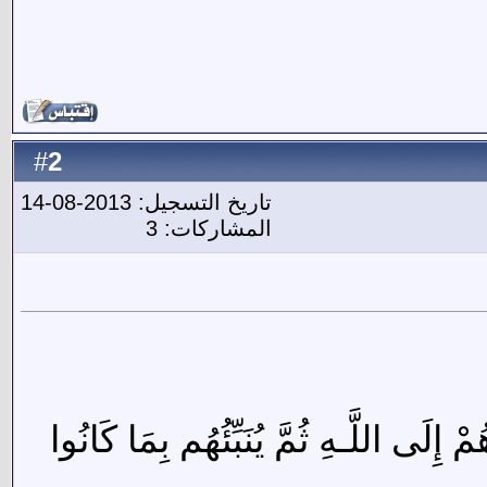
2
#
تاريخ التسجيل: 2013-08-14
المشاركات: 3
إِلَى اللَّـهِ ثُمَّ يُنَبِّئُهُم بِمَا كَانُوا