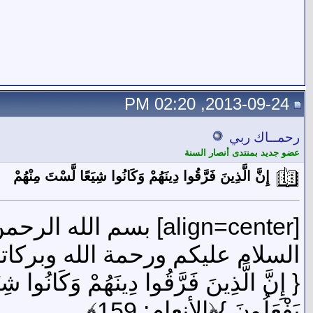
2013-09-24, 02:20 PM
رحمــاك ربي
عضو جديد بمنتدى أنصار السنة
إِنَّ الَّذِينَ فَرَّقُوا دِينَهُمْ وَكَانُوا شِيَعًا لَّسْتَ مِنْهُمْ
[align=center] بسم الله الرحمن الرحيم
السلام عليكم ورحمة الله وبركات
{ إِنَّ الَّذِينَ فَرَّقُوا دِينَهُمْ وَكَانُوا شِي
يَفْعَلُونَ }﴿الأنعام: 159﴾