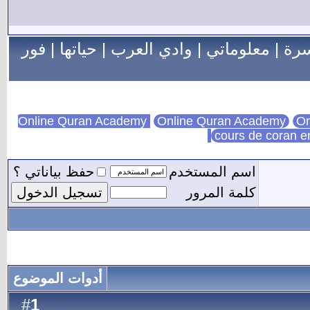
سرة
|
معلوماتي
|
وادي العرب
|
حياتها
|
فور
Online Quran Academy
On
cours de coran e
اسم المستخدم
حفظ بياناتي ؟
كلمة المرور
أدوات الموضوع
1
#