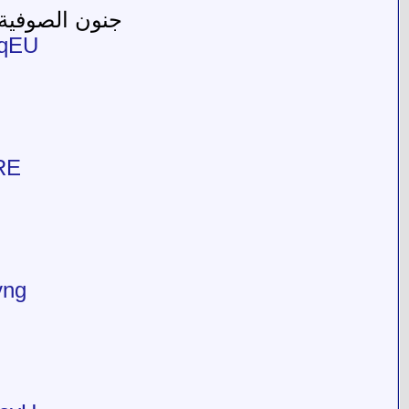
جنون الصوفية
6qEU
RE
vng