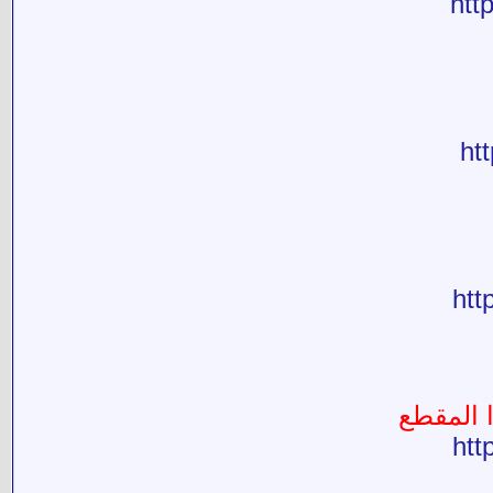
htt
ht
ht
 المقطع
htt