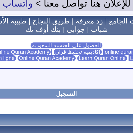
للإعلان هنا تواصل معنا >
واتساب
 الجامع
|
زد معرفة
|
طريق النجاح
|
طبيبة الأ
شباب
|
جوابى
|
بنك أوف تك
الحصول على الجنسيه السعوديه
اكاديمية تحفيظ قران
Online Quran Academy
line Quran Academy
n ligne
Online Quran Academy
Learn Quran Online
L
التسجيل