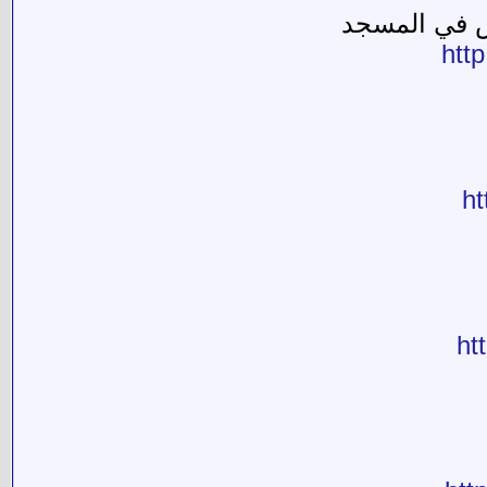
ص في المسجد
htt
h
ht