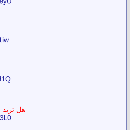
NeyU
1iw
H1Q
هل تريد 
T3L0