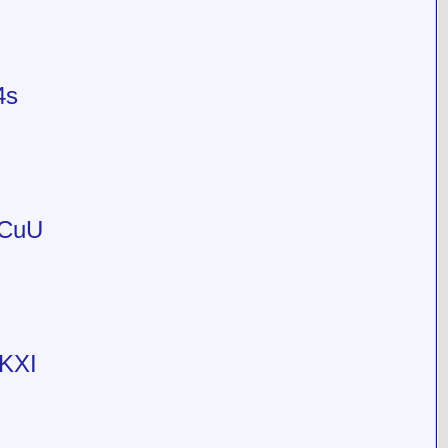
4s
SCuU
KXI