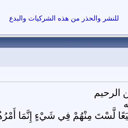
للنشر والحذر من هذه الشركيات والبدع
ه
َعًا لَّسْتَ مِنْهُمْ فِي شَيْءٍ إِنَّمَا أَمْرُهُمْ 