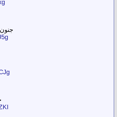
xg
جنون 
U5g
CJg
ج
ZKI