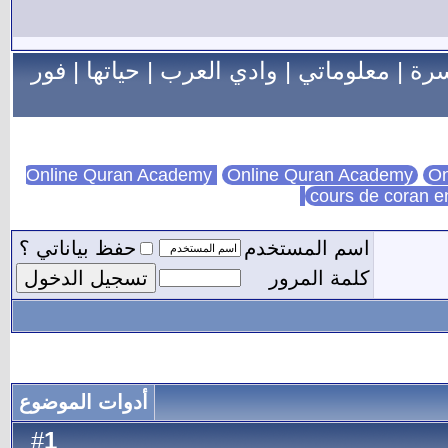
سرة
|
معلوماتي
|
وادي العرب
|
حياتها
|
فور
Online Quran Academy
On
cours de coran e
اسم المستخدم
حفظ بياناتي ؟
كلمة المرور
أدوات الموضوع
1
#