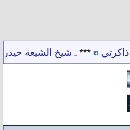
ي
***
شيخ الشيعة حيدر حب الل