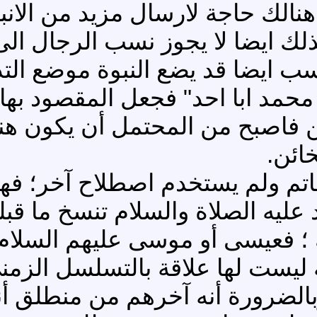
هنالك حاجة لارسال مزيد من الانب
ذلك ايضا لا يجوز نسب الرجال الى
سب ايضا قد يضع النبوة موضع التدا
د ابا احد" فجعل المقصود بها أن
ين فاصبح من المحتمل أن يكون هنال
ائن.
اتم ولم يستخدم اصطلاح آخر؛ فهذا
يه الصلاة والسلام تنسخ ما قبلها 
ك ؛ فعيسى أو موسى عليهم السلام 
ة ليست لها علاقة بالتسلسل الزم
وبالضرورة أنه آخرهم من منطلق أن