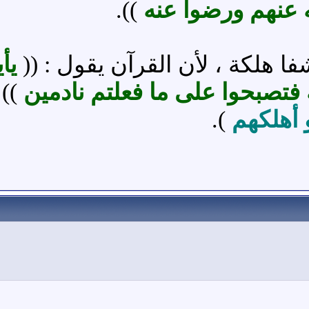
 عنهم ورضوا عنه
)).
 هلكة ، لأن القرآن يقول : ((
يأ
الة فتصبحوا على ما فعلتم نادمين
))
و
 أهلكهم
).