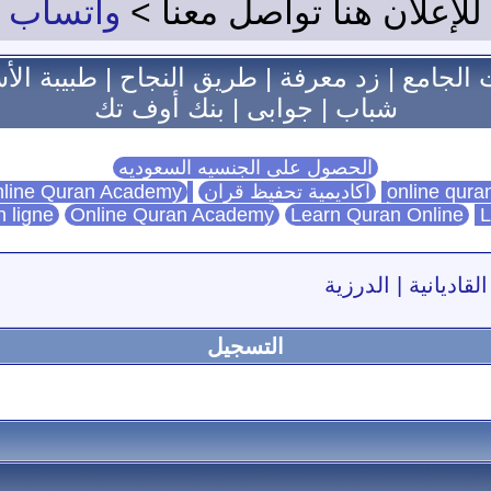
للإعلان هنا تواصل معنا >
واتساب
 الجامع
|
زد معرفة
|
طريق النجاح
|
طبيبة الأ
شباب
|
جوابى
|
بنك أوف تك
الحصول على الجنسيه السعوديه
اكاديمية تحفيظ قران
Online Quran Academy
line Quran Academy
n ligne
Online Quran Academy
Learn Quran Online
L
القاديانية | الدرزية
التسجيل