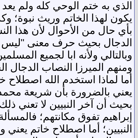
الذي به ختم الوحي كله ولم يعد 
يكون لهذا الخاتم وريث نبوة؛ وك
بأي حال من الأحوال لأن هذا الن
الدجال بحيث حرف معنى "ليس محم
وبالتالي ولأنه ابا لجميع المسلم
ومنهم الميرزا النصاب الدجال الخ
أما لماذا استخدم الله اصطلاح خ
يعني بالضرورة بأن شريعة محمد عل
بحيث أن آخر النبيين لا تعني ذل
إبراهيم تفوق مكانتهم؛ فالمسأل
النبيين؛ أما اصطلاح خاتم يعني 