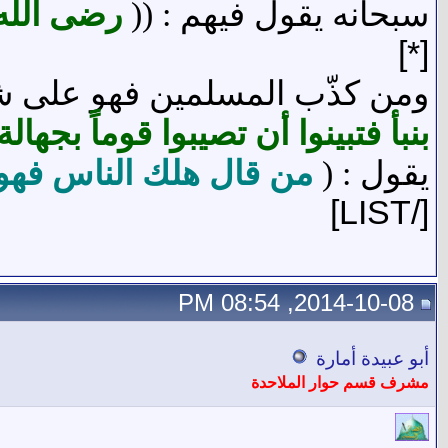
سبحانه يقول فيهم : ((
رضى الله
[*]
ومن كذّب المسلمين فهو على شفا
بنبأ فتبينوا أن تصيبوا قوماً بجه
يقول : (
من قال هلك الناس فهو
[/LIST]
2014-10-08, 08:54 PM
أبو عبيدة أمارة
مشرف قسم حوار الملاحدة