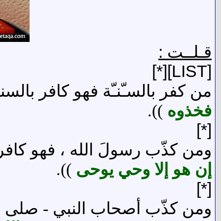
قـلــت :
[LIST][*]
من كفر بالسـّنـّة فهو كافر بالسنة
فخذوه
)).
[*]
ومن كذّب رسولَ الله ، فهو كافر 
إن هو إلا وحي يوحى
)).
[*]
ومن كذّب أصحاب النبي - صلى الله