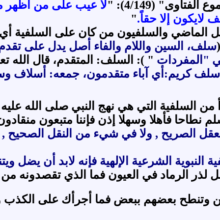
اوى" (4/149): "
لا عيب على من أظهر م
لايكون إلا حقاً.
"
ل الماضي والسلفيون من كان على السلفية أي 
سلف، السين واللام والفاء أصل يدل على تقدم
في "المفردات
" ): السلف: المتقدم، قال الله تع
 سلف كريم:أي آباء متقدمون، جمعه: أسلاف وس
من السلفية التي هي نهج النبي صلى الله علي
م نطاحا فأهلا وسهلا إذن فإننا متبعون منقادو
عقل الصريح , ولا في شيء من النقل الصحيح , م
النبوية الشرعية الإلهية فإنه لابد أن يضل وي
ل لذر الرماد في العيون فما الذي تقصدونه من 
ن وتنطح بعضهم ببعض فما أجرأك على الكذب وال