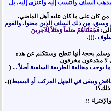
ذهب السلف وانتسب إليه واعتزى إليه، بل
من كان على ما كان عليه أهل الماضي.
 وسبق، من ذلك السلف الذين مضوا، والقوم
الى:
فَجَعَلْنَاهُمْ سَلَفاً وَمَثَلاً لِلْآخِرِينَ
لوف .))).
ه وسلم بحجة أنها تنطح-وسنتكلم عن هذه
ن لا مبتدعون مخرفون
ا يوجب مخالفة الطريقة السلفية أصلاً .
.. (
تناقض ويبقى في الجهل المركب أو البسيط
))..
ذلك؟!
إفتراء !!.