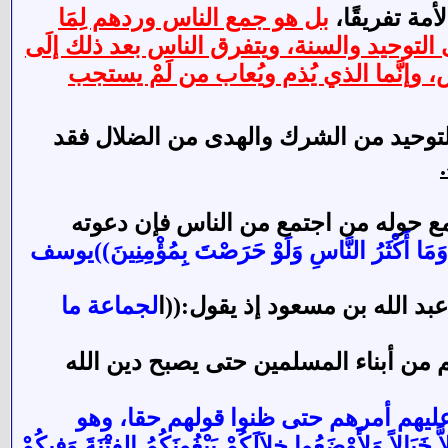
مة تفريقًا،
بل هو جمع الناس وردهم لِمَا
لتوحيد والسنة، ويتفرق الناس بعد ذلك إلَى
وإنَّما الذي يُذم ويُعاب من لَمْ يستجب
التوحيد من الشرك والهدى من الضلال فقد
مع حوله من اجتمع من الناس فإن دعوته
وَمَا أَكْثَرُ النَّاسِ وَلَوْ حَرَصْتَ بِمُؤْمِنِينَ))يوسف
 الله بن مسعود إذ يقول:((ا
لجماعة ما
 من أبناء المسلمين حتى يصبح دين الله
عليهم أمرهم حتى ظنوا قولهم حقا، وهو
أَوْضَعُوا خِلاَلَكُمْ يَبْغُونَكُمُ الفِتْنَةَ وَفِيكُمْ