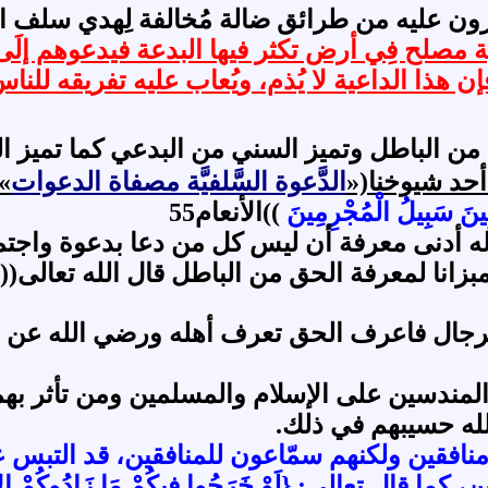
رون عليه من طرائق ضالة مُخالفة لِهدي سلف الأ
مصلح فِي أرض تكثر فيها البدعة فيدعوهم إلَى ا
 الداعية لا يُذم، ويُعاب عليه تفريقه للناس، 
ق من الباطل وتميز السني من البدعي كما تميز 
أحد شيوخنا(«
الدَّعوة السَّلفيَّة مصفاة الدعوات
».
بِينَ سَبِيلُ الْمُجْرِمِينَ
))الأنعام55
 له أدنى معرفة أن ليس كل من دعا بدعوة واجت
زانا لمعرفة الحق من الباطل قال الله تعالى((
جال فاعرف الحق تعرف أهله ورضي الله عن عبد
المندسين على الإسلام والمسلمين ومن تأثر بهم
لله حسيبهم في ذلك.
منافقين ولكنهم سمّاعون للمنافقين، قد التبس 
: {لَوْ خَرَجُوا فِيكُمْ مَا زَادُوكُمْ إِلاَّ خَبَالاً وَل