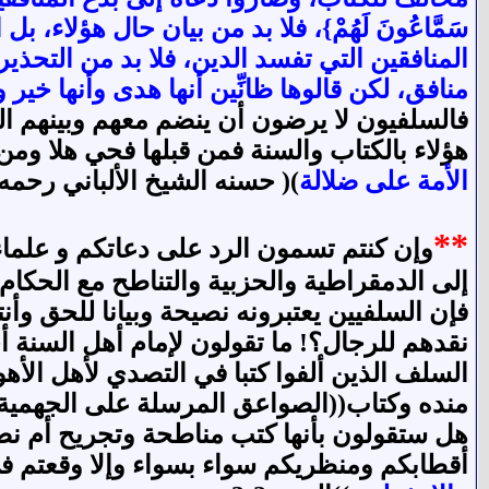
سَمَّاعُونَ لَهُمْ}، فلا بد من بيان حال هؤلاء
المنافقين التي تفسد الدين، فلا بد من التحذير م
منافق، لكن قالوها ظانِّين أنها هدى وأنها خير
فالسلفيون لا يرضون أن ينضم معهم وبينهم ا
هؤلاء بالكتاب والسنة فمن قبلها فحي هلا ومن لم
الأمة على ضلالة
)( حسنه الشيخ الألباني رحمه الله
**
وإن كنتم تسمون الرد على دعاتكم و علماء
إلى الدمقراطية والحزبية والتناطح مع الحكا
فإن السلفيين يعتبرونه نصيحة وبيانا للحق وأ
نقدهم للرجال؟! ما تقولون لإمام أهل السنة أح
السلف الذين ألفوا كتبا في التصدي لأهل الأه
منده وكتاب((الصواعق المرسلة على الجهمية وا
هل ستقولون بأنها كتب مناطحة وتجريح أم نصي
أقطابكم ومنظريكم سواء بسواء وإلا وقعتم في