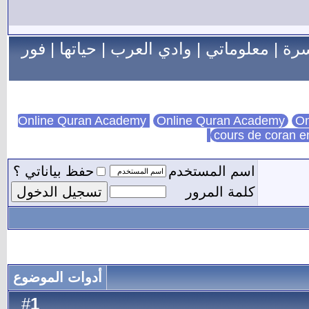
سرة
|
معلوماتي
|
وادي العرب
|
حياتها
|
فور
Online Quran Academy
On
cours de coran e
اسم المستخدم
حفظ بياناتي ؟
كلمة المرور
أدوات الموضوع
1
#