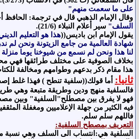
قال السمعاني (ت 562) في الأنساب (3/273): "ال
على ما سعمت منهم"
وقال الإمام الذهبي قال في ترجمة: الحافظ 
السلف"
سير أعلام النبلاء (21/6).
يقول الإمام ابن باديس((
هذا هو التعليم الدين
شهادة العالمية من جامع الزيتونة ونحن لم ن
لنا هذا ونحن لم نسمع من شيوخنا يوما منزلة ا
بخلاف الصوفية على مختلف طرائقها فهي محدث
هذا مقام ذكر بدعهم وطوامهم ومخالفة للكتاب
ثانيا:
أما قولك((سلفية تنطح ) فهذا غلط إصط
فالسلفية منهج ودين وطريقة متبعة وهي طري
فهو لا يفرق بين مصطلح"السلفية" وبين مصطل
فيه الكثير من جهلة الإعلاميين ومغفلة المثق
فاللهم سلم سلم.
التعريف بمصطح السلفية:
السلفية هي:انتساب الى السلف وهي نسبة م