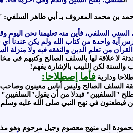
سلفي؛ بفتح السين واللام وفي آخرها فاء: ه
أحمد بن محمد المعروف بـ أبي طاهر السلفي: "
ي السني السلفي، فأين منه تعليمنا نحن اليوم 
درس آية واحدة من كتاب الله ولم يكن عندنا أي
لقرآن من تعلم الدين والتفقه فيه ولا منزلة الس
ة لا علاقة لها بالسلف الصالح وكتبهم في مخ
 والسنة لكن اللبيب بالإشارة يفهم!
فأما إصطلاحا:
لاحا ودارية
قة السلف الصالح وليس أناس معينون وصاحب ه
ح "السلفيين" فبدلا من أن يقول"السلفيين" 
فين فيطعنون في نهج النبي صلى الله عليه وسلم
حمودة الى منهج معصوم وجيل مرحوم وهو مذه