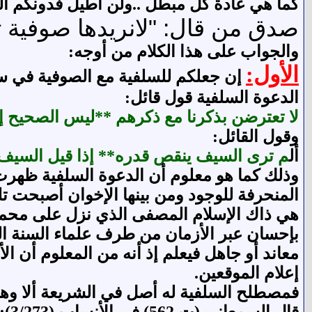
كما هي عادة كل مبطل ..ولن أطيل فدونكم ال
صدق من قال: "لانريدها صوفية 
والجواب على هذا الكلام من أوجه:
الأول:
إن جعلكم للسلفية مع الصوفية في سطر
الدعوة السلفية قول قائل:
لا تعترضن بذكرنا مع ذكرهم **
ليس الصحيح إ
وقول القائل:
أل
م ترى السيف ينقص قدره** إذا قيل السيف
وذلك كما هو معلوم أن الدعوة السلفية ظهرت 
المنحرفة للوجود ومن بينها الإخوان أصبحت تل
هي ذاك الإسلام المصفى الذي نزل على محمد ص
بإحسان عبر الأزمان من طرف علماء السنة السلف
معاند أو جاهل فيعلم إذ أنه من المعلوم أن ال
إعلام الموقعين.
فمصطلح السلفية له أصل في الشريعة ألا وهو