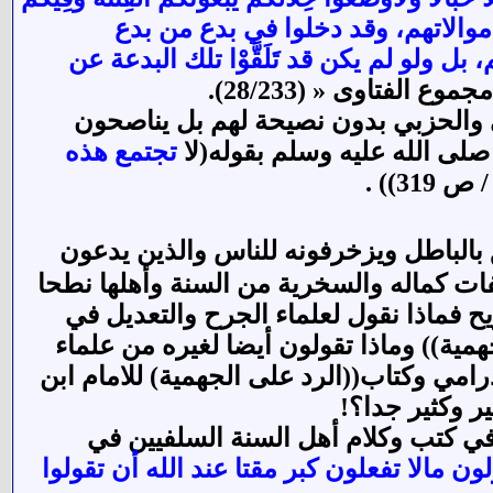
جب موالاتهم، وقد دخلوا في بدع من بدع
ل ولو لم يكن قد تَلَقَّوْا تلك البدعة عن
جموع الفتاوى « (28/233).
 والحزبي بدون نصيحة لهم بل يناصحون
بي صلى الله عليه وسلم بقوله(لا
تجتمع هذه
 بالباطل ويزخرفونه للناس والذين يدعون
فات كماله والسخرية من السنة وأهلها نطحا
ح فماذا نقول لعلماء الجرح والتعديل في
همية)) وماذا تقولون أيضا لغيره من علماء
رامي وكتاب((الرد على الجهمية) للامام ابن
ر وكثير جدا؟!
في كتب وكلام أهل السنة السلفيين في
ولون مالا تفعلون كبر مقتا عند الله أن تقولوا