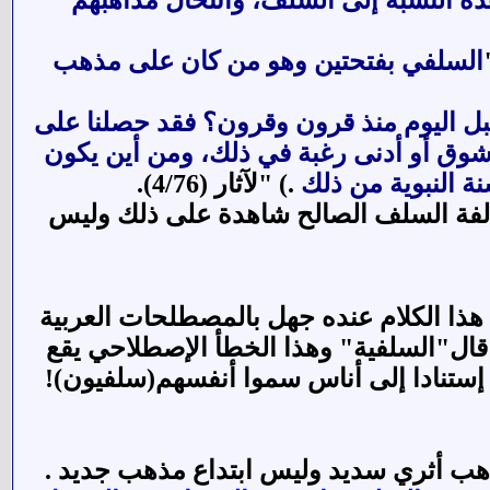
ذه النسبة إلى السلف، وانتحال مذاهبهم
السلفي بفتحتين وهو من كان على مذهب
وقبل اليوم منذ قرون وقرون؟ فقد حصلنا على
 شوق أو أدنى رغبة في ذلك، ومن أين يكون
نة النبوية من ذلك
.) "لآثار (4/76).
الفة السلف الصالح شاهدة على ذلك وليس
ذا الكلام عنده جهل بالمصطلحات العربية
قال"السلفية" وهذا الخطأ الإصطلاحي يقع
 إستنادا إلى أناس سموا أنفسهم(سلفيون)!
ب أثري سديد وليس ابتداع مذهب جديد .