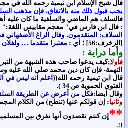
قال شيخ الإسلام ابن تيمية رحمه الله في مجموع الفت
يجب قبول ذلك منه بالاتفاق، فإن مذهب السلف 
فالسلف هم الماضي والسلفية ما كان عليه أه
: قال ابن فارس في" معجم مقاييس اللغة:" (
السلاف: المتقدمون. وقال الراغ الأصفهاني 
[الزخرف:56] ؛
أي : معتبرا متقدما … ولفلان
وأما دراية :
فأولا:
كيف يدعوا صاحب هذه الشبهة من التبرأ 
التهمة- فإن كان دين محمد صلى الله عليه وسل
قال ابن تيمية رحمه الله((
اعلم أنه ليس في ال
الفتوى الحموية ص 34 ).
وقال أيضا:
فكل من أعرض عن الطريقة السلفية 
وثانيا:
إن قولكم عنها (تنطح) من الكلام المجم
**
إن كنتم تقصدون أنها تفرق بين المسلمي
!!.