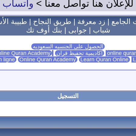
للإعلان هنا تواصل معنا >
واتساب
 الجامع
|
زد معرفة
|
طريق النجاح
|
طبيبة الأ
شباب
|
جوابى
|
بنك أوف تك
الحصول على الجنسيه السعوديه
اكاديمية تحفيظ قران
Online Quran Academy
line Quran Academy
n ligne
Online Quran Academy
Learn Quran Online
L
التسجيل