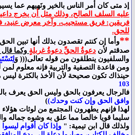
إذ متى كان أمر الناس بالخير ونَهيهم عما يسي
عليه السلف الصالح، وذلك مثل أن يخرج داعية 
فريقين: فريق مستجيب، وآخر معرض عنيد، فإن هذا
للحق.
**
وأما إن كنتم تقصدون بذلك أنها تبين الح
صدقتم لأن
دعوةُ الحقِّ دعوةُ غربلةٍ
وكما قال 
والسلفيون ينطلقون من قوله تعالى((( وَ
لِتَسْتَ
ومن قاعدة التصفية والتربية فإنه معلوم لمن
حينذاك تكون صحيحة لأن الأخذ بالكثرة ليس مب
103
فالرجال يعرفون بالحق وليس الحق يعرف بالر
وافق الحق وإن كنت وحدك)
)
لهذا فإنهم يطهرون المجتمع من لوثات هؤلاء 
سليما قويا خالصا مما علق به وشوه جماله وا
ولذلك قال ابن تيمية: "
وإذا كان أقوام ليسوا 
مخالف للكتاب، وصاروا دعاة إلى بدع المنافقين، كما قال تعالى