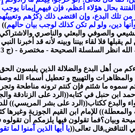
، بل الفتنة بحال هؤلاء أعظم، فإن فيهم إيمانا يو
ن تلك البدع، وإن اقتضى ذلك ذِكْرُهم وتعيينُهم، ب
 وأنها دين، ولو لم تكن كذلك لوجب بيان حالهم
)) م
لشيعي والصوفي والبعثي والناصري والاشتراكي
 يقبلها فلا لقاء بيننا وبينه لأنه قد أخبرنا الن
 انظر السلسلة الصحيحة - مختصرة - (ج 3 / ص 319)) .
كم من أهل البدع والضلالة الذين يلبسون الحق
م والمظاهرات والتهييج و تعطيل أسماء الله وص
نتم سموه ما شئتم فإن كنتم ترونه مناطحة وتجري
مد ابن حنبل في كتابه((الرد على الزنادقة والج
واء والبدع ككتاب((الرد على بشر المريسي)) للد
لمعطلة)) للإمام ابن القيم الجوزية وغيرها كثي
حة وبيان؟فما تقولون فيها يلزمكم أن تقولوه 
 التناقض,قال تعالى((
يا أيها الذين آمنوا لما تق