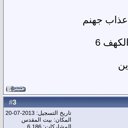
 عذاب جهنم
لكهف 6
ين
3
#
تاريخ التسجيل: 2013-07-20
المكان: بيت المقدس
المشاركات: 6,186