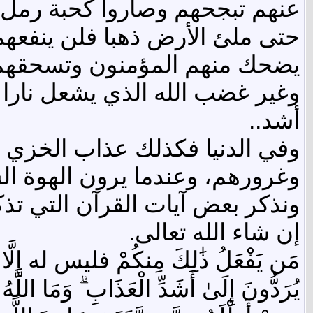
عنهم تبجحهم وصاروا كحبة رمل تح
حتى ملئ الأرض ذهبا فلن ينفعهم
يضحك منهم المؤمنون وتسحقهم ج
وغير غضب الله الذي يشعل نارا 
أشد..
وفي الدنيا فكذلك عذاب الخزي
وغرورهم، وعندما يرون الهوة الس
ونذكر بعض آيات القرآن التي تذ
إن شاء الله تعالى.
مَن يَفْعَلُ ذَٰلِكَ مِنكُمْ فليس له إِلَّا خِزْيٌ 
يُرَدُّونَ إِلَىٰ أَشَدِّ الْعَذَابِ ۗ وَمَا اللَّهُ بِغَ