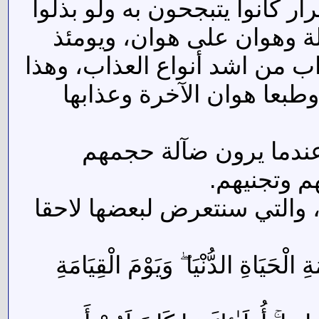
 كانوا يتبجحون به ولو بذلوا
ة وهوان على هوان، ويومئذ
 من اشد أنواع العذاب، وهذا
بعا هوان الآخرة وعذابها
ندما يرون ضآلة حجمهم
م وتجنيهم.
 والتي سنتعرض لبعضها لاحقا
ْحَيَاةِ الدُّنْيَا ۖ وَيَوْمَ الْقِيَامَةِ