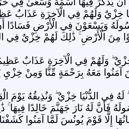
 أَن يُذْكَرَ فِيهَا اسْمُهُ وَسَعَىٰ فِي خَرَابِ
ا خِزْيٌ وَلَهُمْ فِي الْآخِرَةِ عَذَابٌ عَظِيمٌ ﴿١١٤ 
َسُولَهُ وَيَسْعَوْنَ فِي الْأَرْضِ فَسَادًا أَن يُق
َوْا مِنَ الْأَرْضِ ۚ ذَٰلِكَ لَهُمْ خِزْيٌ فِي الد
ْيٌ ۖ وَلَهُمْ فِي الْآخِرَةِ عَذَابٌ عَظِيمٌ ﴿٤١ الما
ينَ آمَنُوا مَعَهُ بِرَحْمَةٍ مِّنَّا وَمِنْ خِزْيِ يَو
هُ فِي الدُّنْيَا خِزْيٌ ۖ وَنُذِيقُهُ يَوْمَ الْقِيَ
َهُ فَأَنَّ لَهُ نَارَ جَهَنَّمَ خَالِدًا فِيهَا ۚ ذَٰلِكَ
مَانُهَا إِلَّا قَوْمَ يُونُسَ لَمَّا آمَنُوا كَشَف