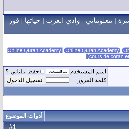
سرة
|
معلوماتي
|
وادي العرب
|
حياتها
|
فور
Online Quran Academy
On
cours de coran e
اسم المستخدم
حفظ بياناتي ؟
كلمة المرور
أدوات الموضوع
1
#