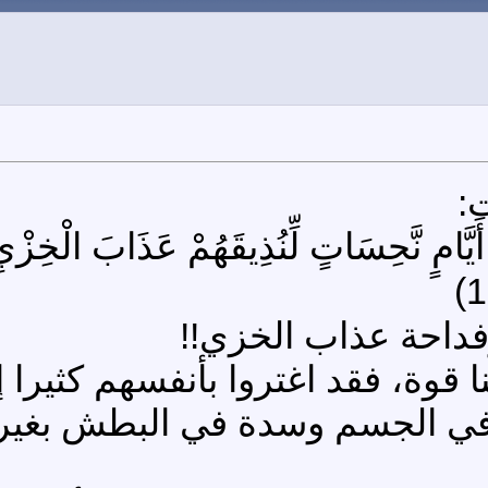
:
َّامٍ نَّحِسَاتٍ لِّنُذِيقَهُمْ عَذَابَ الْخِزْيِ 
فداحة عذاب الخزي!!
ا قوة، فقد اغتروا بأنفسهم كثيرا
ة في الجسم وسدة في البطش بغيرهم