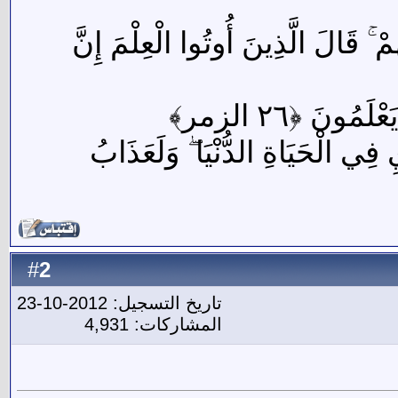
ْ ۚ قَالَ الَّذِينَ أُوتُوا الْعِلْمَ إِنَّ
ُونَ ﴿٢٦ الزمر﴾
فِي الْحَيَاةِ الدُّنْيَا ۖ وَلَعَذَابُ
2
#
تاريخ التسجيل: 2012-10-23
المشاركات: 4,931