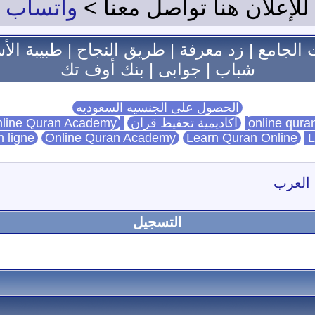
للإعلان هنا تواصل معنا >
واتساب
 الجامع
|
زد معرفة
|
طريق النجاح
|
طبيبة الأ
شباب
|
جوابى
|
بنك أوف تك
الحصول على الجنسيه السعوديه
اكاديمية تحفيظ قران
Online Quran Academy
line Quran Academy
n ligne
Online Quran Academy
Learn Quran Online
L
 العرب
التسجيل