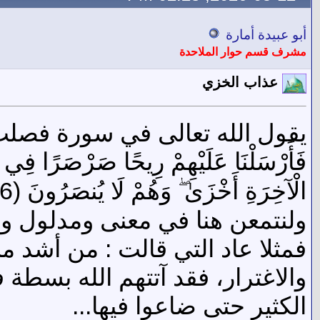
أبو عبيدة أمارة
مشرف قسم حوار الملاحدة
عذاب الخزي
يقول الله تعالى في سورة فصلت
فَأَرْسَلْنَا عَلَيْهِمْ رِيحًا صَرْصَرًا فِي أَي
الْآخِرَةِ أَخْزَىٰ ۖ وَهُمْ لَا يُنصَرُونَ (16)
ولنتمعن هنا في معنى ومدلول و
فمثلا عاد التي قالت : من أشد من
والاغترار، فقد آتتهم الله بسط
الكثير حتى ضاعوا فيها...