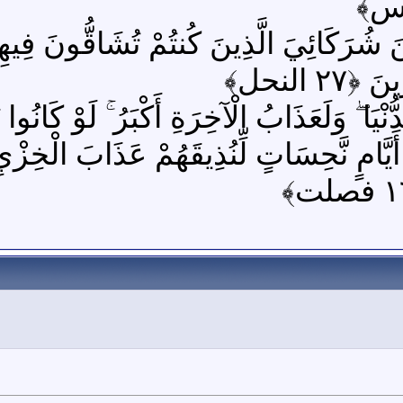
ْنَ شُرَكَائِيَ الَّذِينَ كُنتُمْ تُشَاقُّونَ فِيهِم
 النحل﴾
ا ۖ وَلَعَذَابُ الْآخِرَةِ أَكْبَرُ ۚ لَوْ كَانُوا يَعْلَم
َّامٍ نَّحِسَاتٍ لِّنُذِيقَهُمْ عَذَابَ الْخِزْيِ 