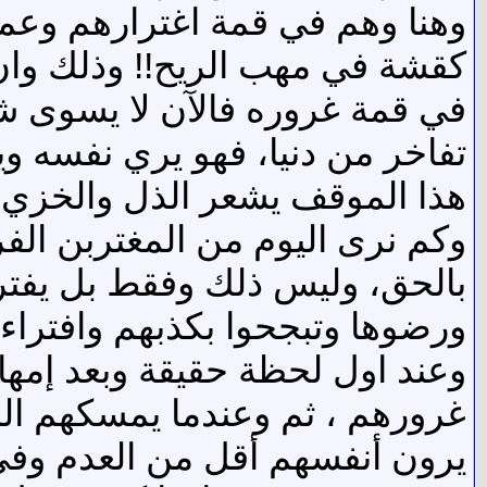
وهنا وهم في قمة اغترارهم وعم
كقشة في مهب الريح!! وذلك وان 
في قمة غروره فالآن لا يسوى شيئا،
تفاخر من دنيا، فهو يري نفسه وير
هذا الموقف يشعر الذل والخزي وا
وكم نرى اليوم من المغتربن ال
بالحق، وليس ذلك وفقط بل يفترو
ورضوها وتبجحوا بكذبهم وافتراء
وعند اول لحظة حقيقة وبعد إمها
غرورهم ، ثم وعندما يمسكهم الل
يرون أنفسهم أقل من العدم وفي