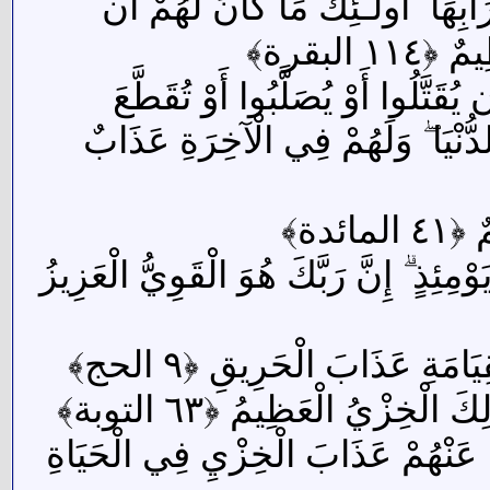
هَا ۚ أُولَـٰئِكَ مَا كَانَ لَهُمْ أَن
البقرة﴾
َتَّلُوا أَوْ يُصَلَّبُوا أَوْ تُقَطَّعَ
ُّنْيَا ۖ وَلَهُمْ فِي الْآخِرَةِ عَذَابٌ
ئدة﴾
ْمِئِذٍ ۗ إِنَّ رَبَّكَ هُوَ الْقَوِيُّ الْعَزِيزُ
امَةِ عَذَابَ الْحَرِيقِ ﴿٩ الحج﴾
 الْخِزْيُ الْعَظِيمُ ﴿٦٣ التوبة﴾
ْنَا عَنْهُمْ عَذَابَ الْخِزْيِ فِي الْحَيَاةِ