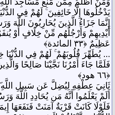
وَمَنْ أَظْلَمُ مِمَّن مَّنَعَ مَسَاجِدَ اللَّهِ
يَدْخُلُوهَا إِلَّا خَائِفِينَ ۚ لَهُمْ فِي الدُّنْيَ
إِنَّمَا جَزَاءُ الَّذِينَ يُحَارِبُونَ اللَّهَ وَر
أَيْدِيهِمْ وَأَرْجُلُهُم مِّنْ خِلَافٍ أَوْ يُنف
عَظِيمٌ ﴿٣٣ المائدة﴾
... يُطَهِّرَ قُلُوبَهُمْ ۚ لَهُمْ فِي الدُّنْيَا خِز
فَلَمَّا جَاءَ أَمْرُنَا نَجَّيْنَا صَالِحًا وَالَّذِ
﴿٦٦ هود﴾
ثَانِيَ عِطْفِهِ لِيُضِلَّ عَن سَبِيلِ اللَّهِ ۖ لَ
أَلَمْ يَعْلَمُوا أَنَّهُ مَن يُحَادِدِ اللَّهَ وَرَسُول
فَلَوْلَا كَانَتْ قَرْيَةٌ آمَنَتْ فَنَفَعَهَا إِي