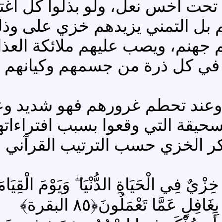
ت أخس نعل، ولو بذلوا كل اغترار
 بل التمني يزيدهم خزي على وذل
هنم، ويصب عليهم ملائكة العذاب
في كل ذرة من جسمهم وكيانهم وط
 وعند تحطم غرورهم فهو شديد وع
حيقة التي وقعوا بسبب افتراءاته
كر الخزي حسب الترتيب القرآني ،
فِي الْحَيَاةِ الدُّنْيَا ۖ وَيَوْمَ الْقِيَامَةِ ال
افِلٍ عَمَّا تَعْمَلُونَ﴿٨٥ البقرة﴾