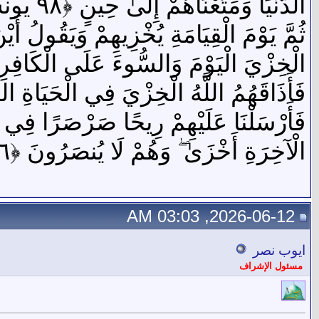
الدُّنْيَا وَمَتَّعْنَاهُمْ إِلَىٰ حِينٍ ﴿٩٨ يونس﴾
ثُمَّ يَوْمَ الْقِيَامَةِ يُخْزِيهِمْ وَيَقُولُ أَي
الْخِزْيَ الْيَوْمَ وَالسُّوءَ عَلَى الْكَافِرِينَ ﴿٢٧
فَأَذَاقَهُمُ اللَّهُ الْخِزْيَ فِي الْحَيَاةِ الدُّنْيَ
فَأَرْسَلْنَا عَلَيْهِمْ رِيحًا صَرْصَرًا فِي أَي
الْآخِرَةِ أَخْزَىٰ ۖ وَهُمْ لَا يُنصَرُونَ ﴿١٦ فصلت﴾
2026-06-12, 03:03 AM
ايوب نصر
مسئول الإشراف