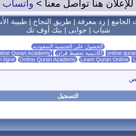
للإعلان هنا تواصل معنا >
واتساب
 الجامع
|
زد معرفة
|
طريق النجاح
|
طبيبة الأ
شباب
|
جوابى
|
بنك أوف تك
الحصول على الجنسيه السعوديه
اكاديمية تحفيظ قران
Online Quran Academy
line Quran Academy
n ligne
Online Quran Academy
Learn Quran Online
L
فض
التسجيل