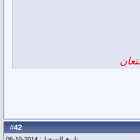
تعان
42
#
تاريخ التسجيل: 2014-10-06