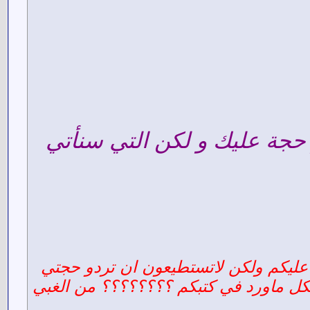
 حجة عليك و لكن التي سنأتي
ة عليكم ولكن لاتستطيعون ان تردو حجتي
ام بكل ماورد في كتبكم ؟؟؟؟؟؟؟؟ من الغبي