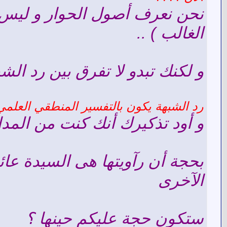
نحن نعرف أصول الحوار و ليس كأ
الغالب ) ..
و لكنك تبدو لا تفرق بين رد الشب
رد الشبهة يكون بالتفسير المنطقي العلمي ا
و أود تذكيرك أنك كنت من المدا
بحجة أن رآويتها هى السيدة عائش
الآخرى
ستكون حجة عليكم حينها ؟