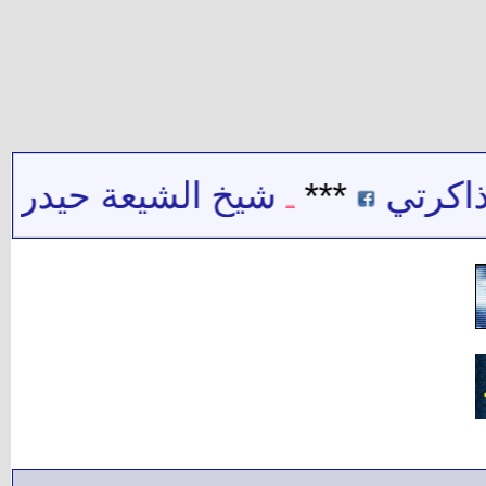
ي
***
شيخ الشيعة حيدر حب الل