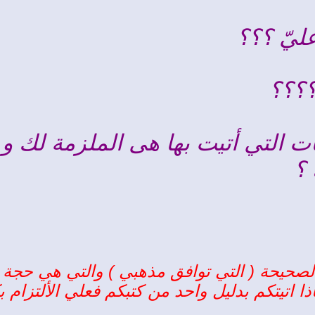
ليّ ؟؟؟
؟؟؟؟
ات التي أتيت بها هى الملزمة لك و
 ؟
 الصحيحة ( التي توافق مذهبي ) والتي هي حج
فأذا اتيتكم بدليل واحد من كتبكم فعلي الألتز