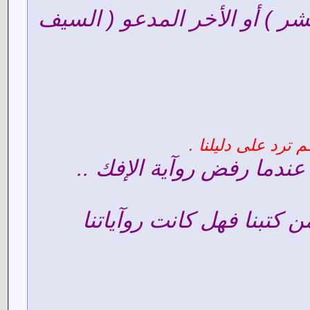
ر ) أو الأخر المدعو ( السيف
 ترد على دليلنا .
ندما رفض روآية الإفك ..
كتبنا فهل كانت روآياتنا