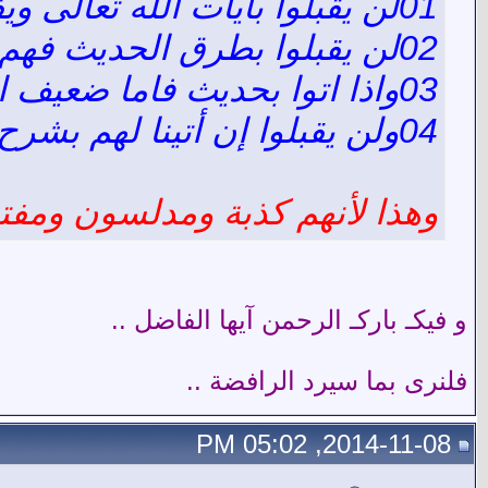
01لن يقبلوا بآيات ألله تعالى ويفسروها حسب هواهم .
02لن يقبلوا بطرق الحديث فهم ينتقون ما يتصورا بانه يناسبهم .
03واذا اتوا بحديث فاما ضعيف او مكذوب او مبتور .
04ولن يقبلوا إن أتينا لهم بشرح للحديث الذي يطرحوه هنا .
وهذا لأنهم كذبة ومدلسون ومفت
و فيكـ باركـ الرحمن آيها الفاضل ..
فلنرى بما سيرد الرافضة ..
2014-11-08, 05:02 PM