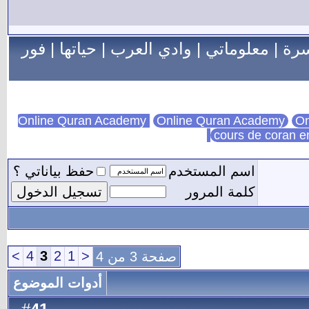
سرة
|
معلوماتي
|
وادي العرب
|
حياتها
|
فور
Online Quran Academy
On
cours de coran e
اسم المستخدم
حفظ بياناتي ؟
كلمة المرور
>
4
3
2
1
<
صفحة 3 من 4
أدوات الموضوع