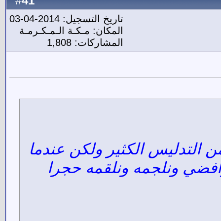
41
#
تاريخ التسجيل: 2014-04-03
المكان: مـكـة الـمـكـرمـة
المشاركات: 1,808
ن التدليس الكثير ولكن عندما
رافضي ونلجمه ونلقمه حجرا