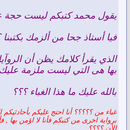
يقول محمد كتبكم ليست حجة ع
فيا أستاذ جحا من ألزمك بكتبنا 
الذي يقرأ كلامك يظن أن الروآي
بها هى التي ليست ملزمة عليك
بالله عليك ما هذا الغباء ؟؟؟
غباء من ؟؟؟؟؟ أنا احتج عليكم بأحادثيكم
برواية اخرى من كتبكم فأنا لا اؤمن بها , 
الأن ؟؟؟؟