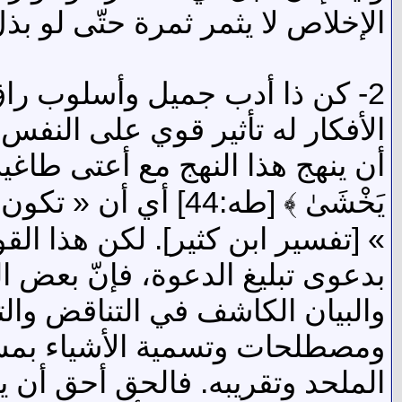
الإخلاص لا يثمر ثمرة حتّى لو ب
2- كن ذا أدب جميل وأسلوب راق
الأفكار له تأثير قوي على النفس،
أن ينهج هذا النهج مع أعتى طاغية عرفه تاريخ
يَخْشَىٰ ﴾ [طه:44]
» [تفسير ابن كثير]. لكن هذا الق
بدعوى تبليغ الدعوة، فإنّ بعض ال
والبيان الكاشف في التناقض والت
ومصطلحات وتسمية الأشياء بمسمي
الملحد وتقريبه. فالحق أحق أن ي