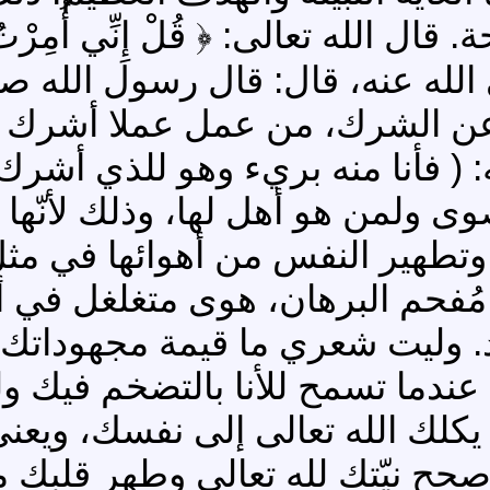
 تعالى: ﴿ قُلْ إِنِّي أُمِرْتُ أَنْ أَعْب
ة رضي الله عنه، قال: قال رسول الله 
ء عن الشرك، من عمل عملا أشرك 
 ( فأنا منه بريء وهو للذي أشرك )
ى ولمن هو أهل لها، وذلك لأنّها م
وتطهير النفس من أهوائها في مثل
 مُفحم البرهان، هوى متغلغل في 
احد. وليت شعري ما قيمة مجهوداتك
ّك عندما تسمح للأنا بالتضخم فيك
يكلك الله تعالى إلى نفسك، ويعن
 صحح نيّتك لله تعالى وطهر قلبك 