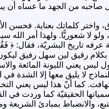
ذل صاحبه من الجهد ما عساه أن يب
، واختر كلماتك بعناية. فحسن ا
 ولو لا شعوريًّا. ولهذا أمر الله
 البشريّة، فقال: ﴿ فَقُولَا لَهُ قَوْلًا لّ
 أي أن « تكون بكلام رقيق لين سهل رفيق
ول ليس يعني الليونة المائعة والا
نماذج لا يليق معها إلا الشدة في
هافت. كما أنّ هذا ليس يعني التخ
اتها الحقيقيّة كما وردت في الق
تبع، والانضباط بمبادئ الشريعة 