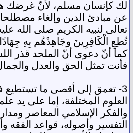
لك كإنسان مسلم، لأنّ غرضك هو ه
عن مبادئ الدين وإلغاء مصطلحاته
تعالى لنبيه الكريم صلى الله عليه
كما أنّ دعوى أنّ الملحد قذر ا
فأنت تمثل الحق والعدل والجمال
3- تعمق إلى أقصى ما تستطيع في
العلوم المختلفة، إما على يد عل
والفكر الإسلامي المعاصر ومدارس
التفسير وأصوله، قواعد الفقه و