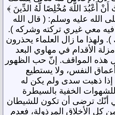
ُدَ اللَّهَ مُخْلِصًا لَّهُ الدِّينَ ﴾
صلى الله عليه وسلم: ( قال الله
فيه معي غيري تركته وشركه ).
. ولهذا ما زال العلماء يحذرون
زلة الأقدام في مهاوي البعد
 هذه المواقف. إنّ حب الظهور
أعماق النفس، ولا يستطيع
 إذا ذهبت سدى ولم يكن له
 وللشهوات الخفية بالسيطرة
ي أنّك ترضى أن تكون للشيطان
من كل الأخلاق المرذولة، فعدم