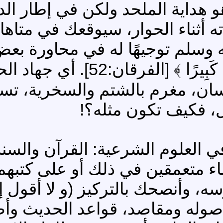
داية الملحد ولكن في إطار الدين
 أثناء الحوار، سيوقعك في متاهات
 وسلم توجيهًا له في محاورة بعض ن
تُطِعِ الْكَافِرِينَ وجَاهِدْهُم بِ
للسان، مغرم بالشتم والسخرية، تس
، فكيف تكون مثله؟!
 العلوم الشرعية: القرآن والسنة
ماء متعمقين في ذلك أو على كتبهم
ه، وأنصحك بالتركيز (و لا أقول إ
أصوله ومقاصد، قواعد الحديث وأص