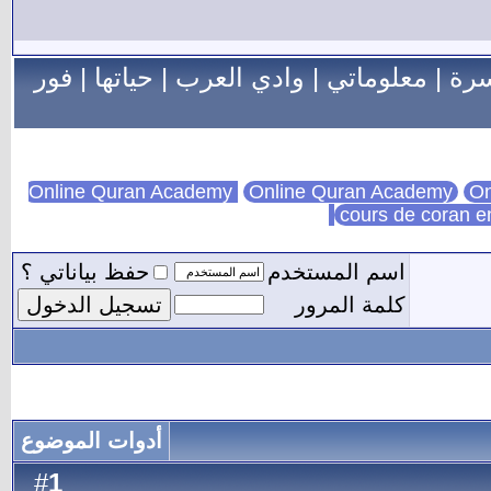
سرة
|
معلوماتي
|
وادي العرب
|
حياتها
|
فور
Online Quran Academy
On
cours de coran e
اسم المستخدم
حفظ بياناتي ؟
كلمة المرور
أدوات الموضوع
1
#