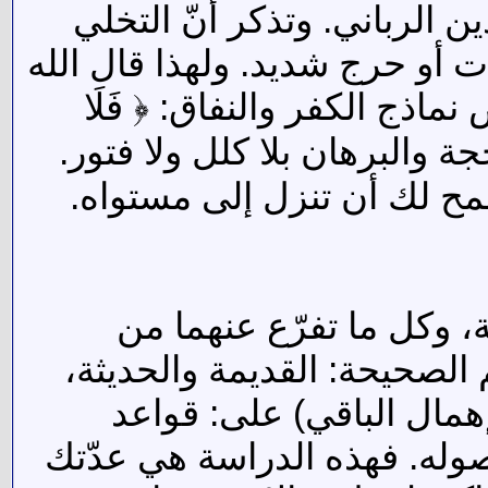
 الرباني. وتذكر أنّ التخلي
 أو حرج شديد. ولهذا قال الله
ماذج الكفر والنفاق: ﴿ فَلَا
هِ جِهَادًا كَبِيرًا ﴾ [الفرقان:52]. أي جهاد الحجة والبرهان بلا كلل ولا فتور.
مح لك أن تنزل إلى مستواه.
، وكل ما تفرّع عنهما من
 الصحيحة: القديمة والحديثة،
همال الباقي) على: قواعد
وله. فهذه الدراسة هي عدّتك