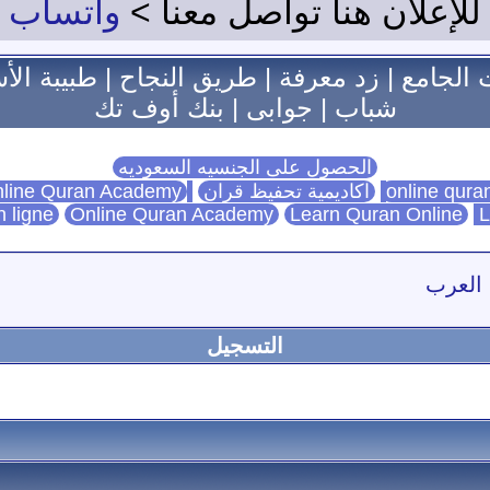
للإعلان هنا تواصل معنا >
واتساب
 الجامع
|
زد معرفة
|
طريق النجاح
|
طبيبة الأ
شباب
|
جوابى
|
بنك أوف تك
الحصول على الجنسيه السعوديه
اكاديمية تحفيظ قران
Online Quran Academy
line Quran Academy
n ligne
Online Quran Academy
Learn Quran Online
L
 العرب
التسجيل