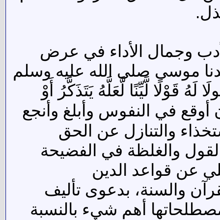
ذل.
لأدب وجمال الأداء في عرض
 سيدنا موسى صلى الله عليه وسلم
َيِّنًا لَّعَلَّهُ يَتَذَكَّرُ أَوْ
 ليكون أوقع في النفوس وأبلغ وأنجع
ستخذاء والتنازل عن الحق
 القول والغلظة في الفضيحة
لي عن قواعد الدين
رآن والسنة، بدعوى تأليف
ومصطلحاتها أهم شيء بالنسبة