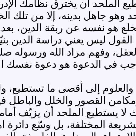
ع الملحد أن يخترق نظامك الإدرا
د وهو جاهل بدينه، إلا من تلك ال
خلع هو نفسه عن ربقة الدين، بعد
 القول ليس يعني دراسة الدين بنيّ
ر العقل، وفهم مراد الله ورسوله ص
الواجب في الدعوة هو دعوة نفسك ا
والعلوم إلى أقصى ما تستطيع، ول
من القصور والخلل والباطل فيما 
لا يستطيع الملحد أن يزيّف أمام
ريعة المختلفة، بل وسّع دائرة ا