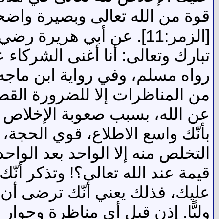
قوة من الله تعالى وبصيرة واضحة. قال الله
[الزمر:11]. عن أبي هرير
تبارك وتعالى: أنا أغنى الشركا
رواه مسلم، وفي رواية ابن ماجه:
من المناظرات إلا للضرورة القصو
عن الله، بسبب صعوبة الإخلاص 
بأنّك واسع الاطلاع، قوي الحجة،
التخلص منه إلا الواحد بعد الو
قيمة عند الله تعالى؟! وتذكر أن
عليك، فذلك يعني أنّك ترضى أن 
وليًّا. إذن قبل أي مناظرة وحوار