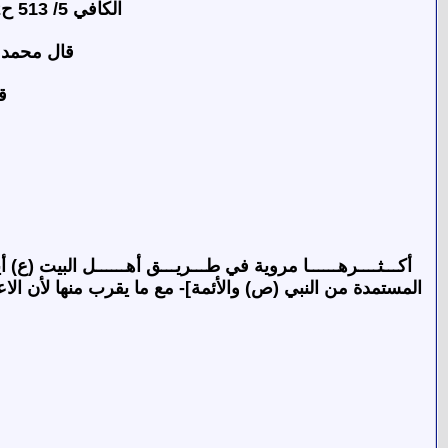
الكافي 5/ 513 ح2 بسند موثق رواية إمام عن النبي (ص) : (يا معاشر النساء إن أكثركن في النار).
قال محمد تقى مجلسي
قا
أكـــثــــرهــــــا مروية في طـــريـــق أهــــــل البيت (
المستمدة من النبي (ص) والأئمة]- مع ما يقرب منها لأن الاعتما