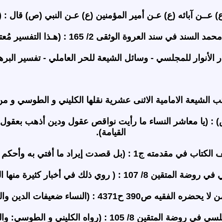
) عــن آبائه (ع) عـن أمير المؤمنين (ع) عـن النبي (ص) قال : 
 السند في سند العروة الوثقى 2/ 165 : (هـذا التفسير مُعتمد).
الأنوار للمجلسي - وسائل الشيعة للحر العاملي - تفسير الب
ب الشيعة الامامية الاثنى عشرية نقلها الكليني و الطوسي و م
يه للصدوق 3/ 391 ح4375 : قــــال (ص) : (يا معاشر النساء ما رأيت نواقص عقول و
القيامة).
مقدمته ج1 : (بل قصدت إيراد ما أفتي به وأحكم بصحته).
ك في أخبار كثيرة منها الصـحـيـح و الـمـوثــق).
ه الفقيه ص390 ح4371 : (النساء ضعيفات الدين والعقل).
10 : (رواه الكليني و الطوسي: والخبر كالـصـحـيـح) .