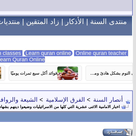
منتدى السنة
|
الأذكار
|
زاد المتقين
|
منتديات
Learn quran online
Online quran teacher
online quran classes
earn Quran Online
7 نصائح تساعدك على النوم بشكل هادئ ومستمر
فوائد أكل سبع تمرات يوميًا
أنصار السنة
>
الفرق الإسلامية
>
الشيعة والروا
اخبار الامامية الاثنى عشرية التي كلها من الاسرائيليات وضيعوا دينهم بشها