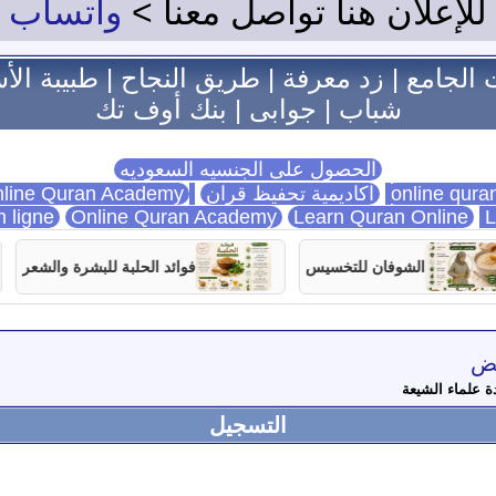
للإعلان هنا تواصل معنا >
واتساب
 الجامع
|
زد معرفة
|
طريق النجاح
|
طبيبة الأ
شباب
|
جوابى
|
بنك أوف تك
الحصول على الجنسيه السعوديه
اكاديمية تحفيظ قران
Online Quran Academy
line Quran Academy
n ligne
Online Quran Academy
Learn Quran Online
L
الشوفان للتخسيس
فوائد الحلبة للبشرة والشعر
فض
دة علماء الشيعة
التسجيل