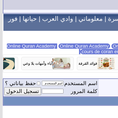
سرة
|
معلوماتي
|
وادي العرب
|
حياتها
|
فور
Online Quran Academy
On
cours de coran e
فوائد القرفة
آباء وأمهات بلا وعي
تربية ا
اسم المستخدم
حفظ بياناتي ؟
كلمة المرور