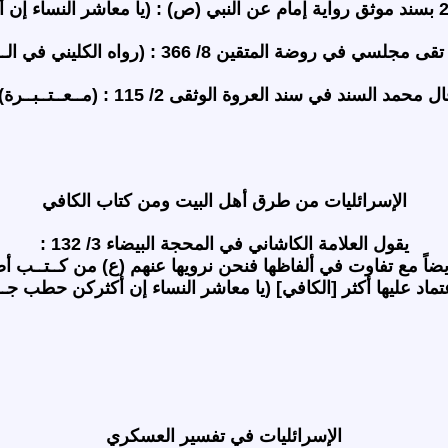
 في روضة المتقين 8/ 366 : (رواه الكليني في الــمــوثــق).
ل محمد السند في سند العروة الوثقى 2/ 115 : (مــعــتــبــرة).
الإسرائليات من طرق أهل البيت ومن كتاب الكافي
يقول العلامة الكاشاني في المحجة البيضاء 3/ 132 :
ع) أيضاً مع تفاوت في ألفاظها فنحن نرويها عنهم (ع) من كــتــب أص
د عليها أكثر [الكافي] (يا معاشر النساء إن أكثركن حطب جـــــــه
الإسرائليات في تفسير العسكري