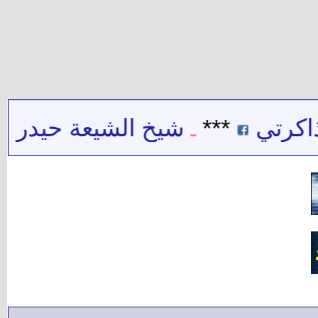
ي
***
شيخ الشيعة حيدر حب الل