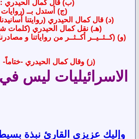
(ب) قال كمال الحيدري : 
(ج) أستدل بــ (روايات
(د) قال كمال الحيدري (روايتنا أسانيد
(هـ) نقل كمال الحيدري (كلمات شيو
(و) (كــثــيــر أكــثــر من رواياتنا و مصا
(
(ز) وقال كمال الحيدري -ختاماً-
الاسرائيليات ليس في
وإليك عزيزي القارئ نبذة بسيط