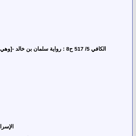
الكافي 5/ 517 ح8 : رواية سلمان بن خالد -[وهي قابلة للإعـتـبـار]- قال: سمعت أبا عبد الله (ع) يقول: (إياكم ومشاورة النساء فإن فيهن الضعف والوهن والعجز).
الإسرا