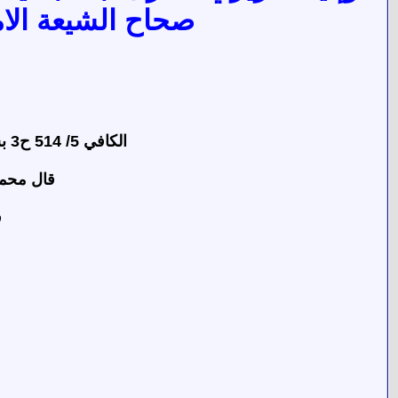
صحاح الشيعة الام
الكافي 5/ 514 ح3 بسند صحيح رواية إمام عن النبي (ص) : (يا معاشر النساء فإن أكثركن حطب جهنم).
قال محمد تقى م
ق