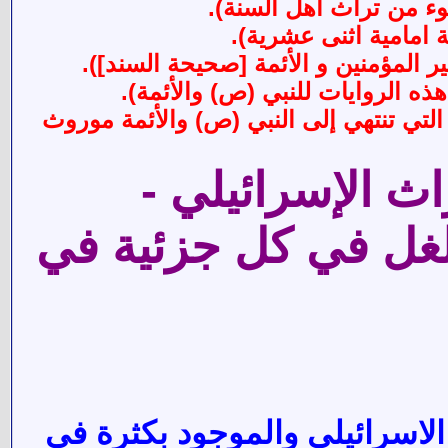
وء من تراث أهل السنة).
 امامية اثنى عشرية).
ر المؤمنين و الأئمة [صحيحة السند]).
ذه الروايات للنبي (ص) والأئمة).
ية التي تنتهي إلى النبي (ص) والأئمة موروث
اث الإسرائيلي -
لغل في كل جزئية في
لاسرائيلي والموجود بكثرة في