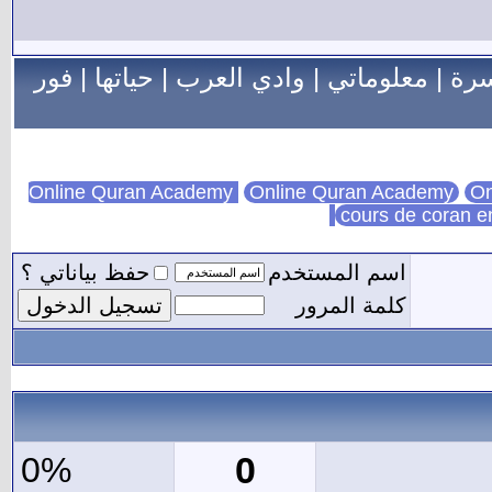
سرة
|
معلوماتي
|
وادي العرب
|
حياتها
|
فور
Online Quran Academy
On
cours de coran e
اسم المستخدم
حفظ بياناتي ؟
كلمة المرور
0
0%