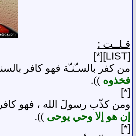
قـلــت :
[LIST][*]
من كفر بالسـّنـّة فهو كافر بالسنة
فخذوه
)).
[*]
ومن كذّب رسولَ الله ، فهو كافر 
إن هو إلا وحي يوحى
)).
[*]