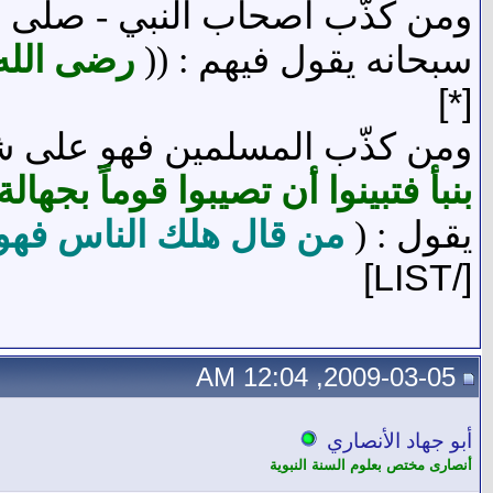
ومن كذّب أصحاب النبي - صلى الله
سبحانه يقول فيهم : ((
رضى الله
[*]
ومن كذّب المسلمين فهو على شفا
بنبأ فتبينوا أن تصيبوا قوماً بجه
يقول : (
من قال هلك الناس فهو
[/LIST]
2009-03-05, 12:04 AM
أبو جهاد الأنصاري
أنصارى مختص بعلوم السنة النبوية