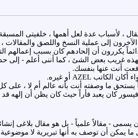
ال ، لأسباب عدة لعل أهمها ، خلفيتى المسبقة
آخرون إلى عملية النسخ واللصق والمقالات ، ب
ئماً يكررون أن إلحادهم كان بسبب إعمالهم الت
 غريب بعض الشئ ، كما أننى أعلم - إلى حد ما
افعت أنت عنها بنفسك.
كاتب AZEL أو غيره.
اً يستحق ما وصفته أنت بأنه عالم أم لا ، عل
وفيسور كان يعبد فأراً حيث كان يظن أن إلهه ق
سمى - مقالاً علمياً - بل هو مقال بلاغى إنشا
ما يمكن أن توصف به أنها تبريرية لا موضوعية.