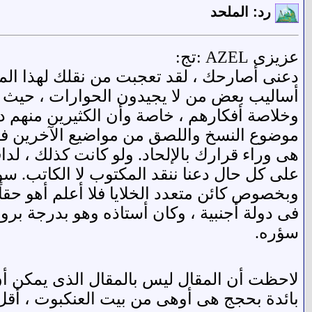
رد: الملحد
عزيزى AZEL :تج:
دعنى أصارحك ، لقد تعجبت من نقلك لهذا المق
أساليب بعض من لا يجيدون الحوارات ، حيث ال
وخلاصة أفكارهم ، خاصة وأن الكثيرين منهم دا
موضوع النسخ واللصق من مواضيع الآخرين فهذه
هى وراء قرارك بالإلحاد. ولو كانت كذلك ، لد
على كل حال دعنا ننقد المكتوب لا الكاتب. سواء أكان ال
وبخصوص كائن متعدد الخلايا فلا أعلم أهو حق
فى دولة أجنبية ، وكان أستاذه وهو بدرجة بر
سؤره.
لاحظت أن المقال ليس بالمقال الذى يمكن أن ي
بائدة بحجج هى أوهى من بيت العنكبوت ، أقل 