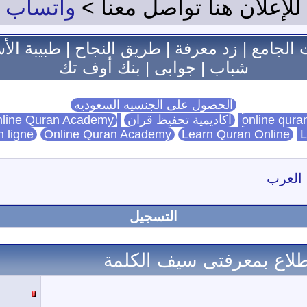
للإعلان هنا تواصل معنا >
واتساب
 الجامع
|
زد معرفة
|
طريق النجاح
|
طبيبة الأ
شباب
|
جوابى
|
بنك أوف تك
الحصول على الجنسيه السعوديه
اكاديمية تحفيظ قران
Online Quran Academy
line Quran Academy
n ligne
Online Quran Academy
Learn Quran Online
L
 العرب
التسجيل
تطلاع بمعرفتى سيف الكلمة