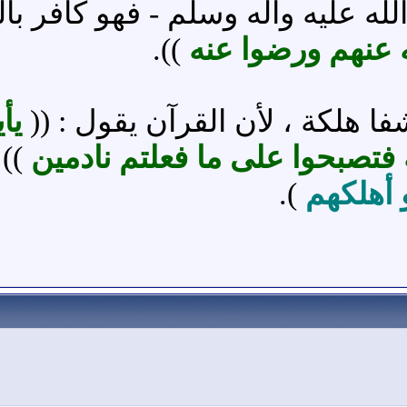
 عليه وآله وسلم - فهو كافر بالس
 عنهم ورضوا عنه
)).
 هلكة ، لأن القرآن يقول : ((
يأ
الة فتصبحوا على ما فعلتم نادمين
))
و
 أهلكهم
).