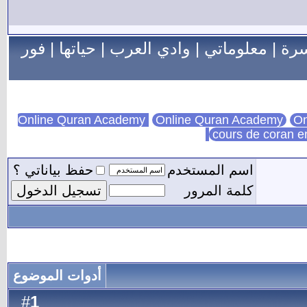
سرة
|
معلوماتي
|
وادي العرب
|
حياتها
|
فور
Online Quran Academy
On
cours de coran e
اسم المستخدم
حفظ بياناتي ؟
كلمة المرور
أدوات الموضوع
1
#