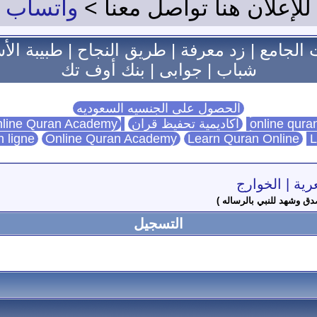
للإعلان هنا تواصل معنا >
واتساب
 الجامع
|
زد معرفة
|
طريق النجاح
|
طبيبة الأ
شباب
|
جوابى
|
بنك أوف تك
الحصول على الجنسيه السعوديه
اكاديمية تحفيظ قران
Online Quran Academy
line Quran Academy
n ligne
Online Quran Academy
Learn Quran Online
L
رية | الخوارج
دق وشهد للنبي بالرساله )
التسجيل