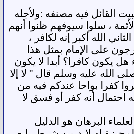
يت القائل فيه مصنفه :ولأجله
أئمة ، سلوا سيوفهم ظنوا أنهم
ني الله أكبر إنه لكافر ،
خرجون على الإمام بمثل هذا
 هل يكون كافرا؟ أبدا لا يكون
ى الله عليه وسلم قال " لا إلا
 كفرا بواحا عندكم فيه من الله برهان".فالشروط ثلاثة :1- تروا كفرا بواحا عندكم فيه من
ه احتمال أنه كفر أو فسق لا
علماء البرهان هو الدليل
لمجيزة له لابد من شرط رابع،