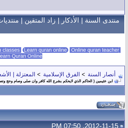
منتدى السنة
|
الأذكار
|
زاد المتقين
|
منتديات
Learn quran online
Online quran teacher
online quran classes
earn Quran Online
أنصار السنة
>
الفرق الإسلامية
>
المعتزلة | الأشع
ابن عثيمين ( الحاكم الذي لايحكم بشرع الله كافر وان صلى وصام وحج وتص
2012-11-15, 07:50 PM