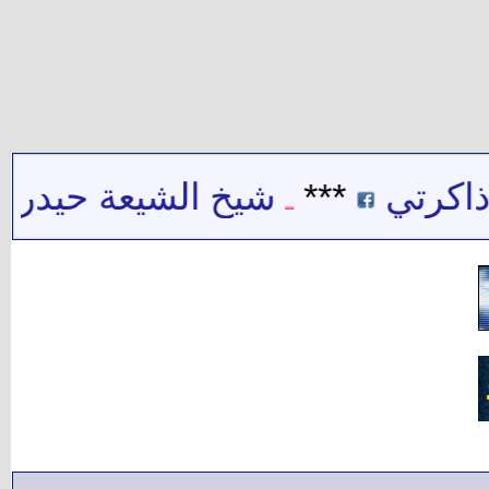
ي
***
شيخ الشيعة حيدر حب الل