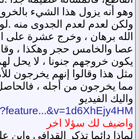
وهو أنه يزول هذا الشيء بالخروج 
ولكن لعدم لعدم الجدوى منه .لو
الله برهان ، وخرج عشرة على ال
عصا والخامس حجر وهكذا ، وقالو
يكون خروجهم جنونا ، لا يحل لهم ل
مثل هذا وقالوا إنهم يخرجون للأ
مما يخرجون من أجله ، فالحاصل أ
واليك الفيديو
h?feature...&v=1d6XhEjy4HM
واضيف لك سؤلا اخر
لماذا دائما تذكر القدافي وابن 