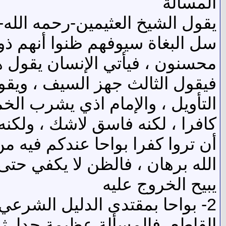
المسألة
يقول الشيخ العثيمين-رحمه الله-
سل البغاة سيوفهم ظنوا أنهم ذوو
محسنون ، فيأتي الإنسان يقول هذا
فيقول الثالث جهز السيف ، ويقول 
التأويل ، والإمام اذي يشرب الخم
كافرا ، لكنه فاسق لاشك ، ولكنه 
الله برهان ، فالظن لا يكفي حتى
يبيح الخروج عليه
2- بواحا بمقتدى الدليل الشرعي 
القاطع، فالمسألة عظيمة جدا .ث