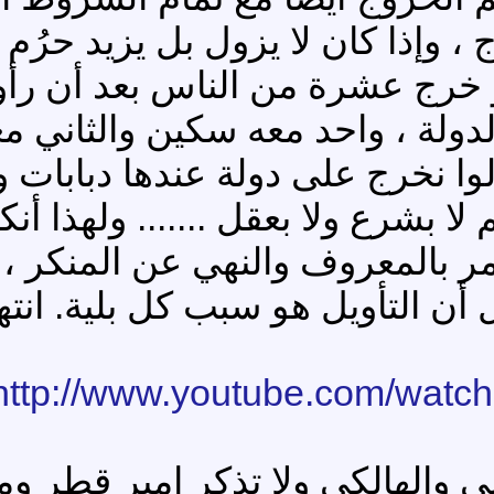
، وإذا كان لا يزول بل يزيد حرُم ا
 خرج عشرة من الناس بعد أن رأوو
دولة ، واحد معه سكين والثاني م
ا نخرج على دولة عندها دبابات و
ا بشرع ولا بعقل ....... ولهذا أنكر
مر بالمعروف والنهي عن المنكر ، ق
ن التأويل هو سبب كل بلية. انته
http://www.youtube.com/watc
علي والهالكي ولا تذكر امير قطر 