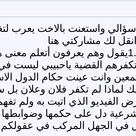
 سؤالي واستعنت بالاخت يعرب ل
نقل لك مشاركتي هنا
هل سمعت ماقال الشيخ في 1.21يقول وهم يعرفون
تكفرهم القضية ياحبيبي ليست في 
المعين وانت عينت حكام الدول الا
لك لماذا لم تكفر فلان وعلان بل 
رض الفيديو الذي اتيت به ولم تف
ية دل على حكمها وضوابطها كتاب
ل في الجهل المركب في عقولكم با