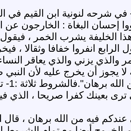
 في شرحه لنونية ابن القيم في الب
ا إحسان البغاة : الخارجون عن ال
 الخليفة يشرب الخمر ، فيقول الثا
الرابع انفروا خفافا وثقالا ، في
ر والذي يزني والذي يعاقر النساء
لا يجوز أن يخرج عليه لأن النبي صل
أن تروا
 ترى بعينك كفرا صريحا ، الذي في
عندكم فيه من الله برهان ، قال ال
م الخروج أيضا مع تمام الشروط ا