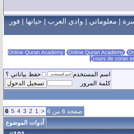
سرة
|
معلوماتي
|
وادي العرب
|
حياتها
|
فور
Online Quran Academy
On
cours de coran e
اسم المستخدم
حفظ بياناتي ؟
كلمة المرور
6
5
4
3
2
1
<
صفحة 6 من 6
أدوات الموضوع