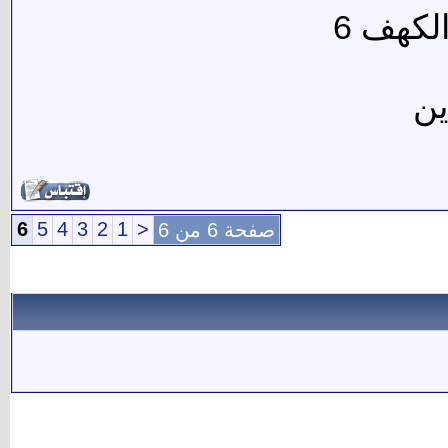
لكهف 6
ين
6
5
4
3
2
1
<
صفحة 6 من 6