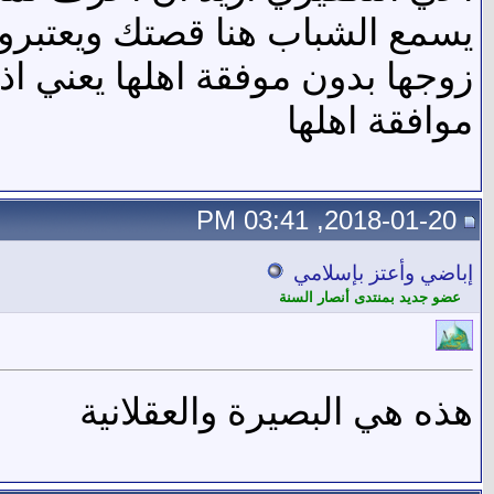
يسمع الشباب هنا قصتك ويعتبروا 
زوجها بدون موفقة اهلها يعني ا
موافقة اهلها
2018-01-20, 03:41 PM
إباضي وأعتز بإسلامي
عضو جديد بمنتدى أنصار السنة
هذه هي البصيرة والعقلانية