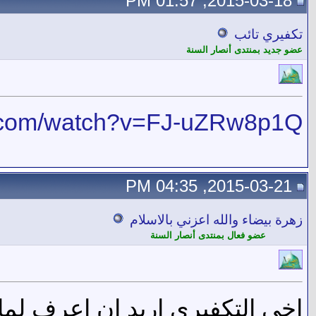
2015-03-18, 01:57 PM
تكفيري تائب
عضو جديد بمنتدى أنصار السنة
e.com/watch?v=FJ-uZRw8p1Q
2015-03-21, 04:35 PM
زهرة بيضاء والله اعزني بالاسلام
عضو فعال بمنتدى أنصار السنة
اخي التكفيري اريد ان اعرف لما