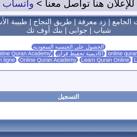
للإعلان هنا تواصل معنا >
واتساب
 الجامع
|
زد معرفة
|
طريق النجاح
|
طبيبة الأ
شباب
|
جوابى
|
بنك أوف تك
الحصول على الجنسيه السعوديه
اكاديمية تحفيظ قران
Online Quran Academy
line Quran Academy
n ligne
Online Quran Academy
Learn Quran Online
L
التسجيل