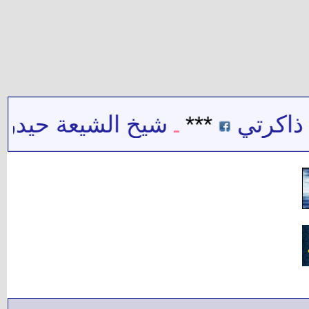
تي
***
شيخ الشيعة حيدر حب ال