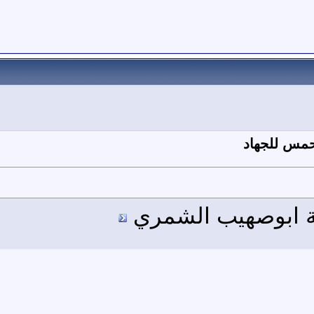
تحمس للجهاد
طة ابوصهيب الشمري