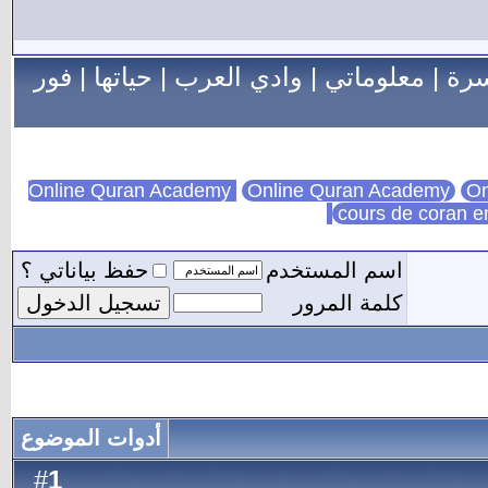
سرة
|
معلوماتي
|
وادي العرب
|
حياتها
|
فور
Online Quran Academy
On
cours de coran e
اسم المستخدم
حفظ بياناتي ؟
كلمة المرور
أدوات الموضوع
1
#