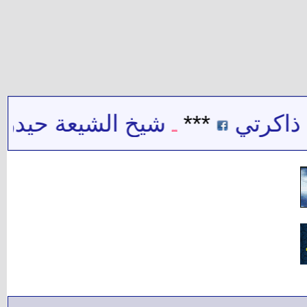
تي
***
شيخ الشيعة حيدر حب ال