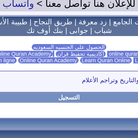
للإعلان هنا تواصل معنا >
واتساب
 الجامع
|
زد معرفة
|
طريق النجاح
|
طبيبة الأ
شباب
|
جوابى
|
بنك أوف تك
الحصول على الجنسيه السعوديه
اكاديمية تحفيظ قران
Online Quran Academy
line Quran Academy
n ligne
Online Quran Academy
Learn Quran Online
L
التاريخ وتراجم الأعلام
التسجيل