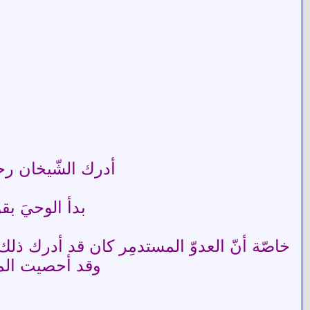
أدرك الشّيخان رحم
بدأ الوحيَ بقوله
خاصّة أنّ العدوّ المستدمِر كان قد أدرك ذلك
وقد أحصيت المدارس في الجز