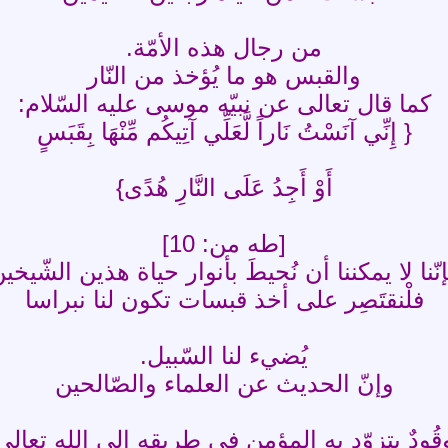
من رجال هذه الأمّة.
والقبس هو ما يُؤخذ من النّار
كما قال تعالى عن نبيّه موسى عليه السّلام:
{ إِنِّي آنَسْتُ نَاراً لَّعَلِّي آتِيكُم مِّنْهَا بِقَبَسٍ
أَوْ أَجِدُ عَلَى النَّارِ هُدًى}
[طه من: 10]
نّنا لا يمكننا أن نُحيطَ بأنوار حياة هذين الشّيخي
فلْنقتَصِر على أخذ قبسات تكون لنا نبراسا
يُضيء لنا السّبيل.
وإنّ الحديث عن العلماء والصّالحين
قُودٌ يتزوّد به المؤمن في طريقه إلى الله تعالى