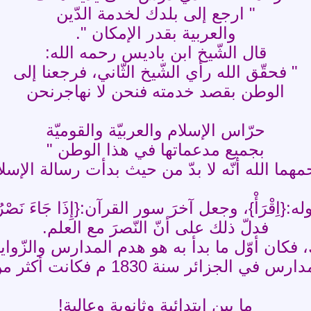
" ارجع إلى بلدك لخدمة الدّين
والعربية بقدر الإمكان ".
قال الشّيخ ابن باديس رحمه الله:
" فحقّق الله رأي الشّيخ الثّاني، فرجعنا إلى
الوطن بقصد خدمته فنحن لا نهاجرنحن
حرّاس الإسلام والعربيّة والقوميّة
بجميع مدعماتها في هذا الوطن "
هما الله أنّه لا بدّ من حيث بدأت رسالة الإسلام
:{اِقْرَأْ}، وجعل آخرَ سور القرآن:{إِذَا جَاءَ نَصْرُ ال
فدلّ ذلك على أنّ النّصرَ مع العلم.
، فكان أوّل ما بدأ به هو هدم المدارس والزّواي
ائر سنة 1830 م فكانت أكثر من ألفي مدرسة
ما بين ابتدائية وثانوية وعالية!