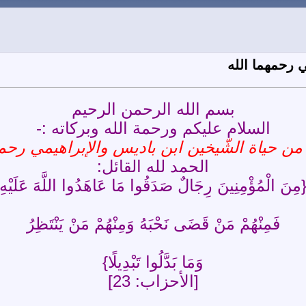
 رحمهما الله
بسم الله الرحمن الرحيم
السلام عليكم ورحمة الله وبركاته :-
ن حياة الشّيخين ابن باديس والإبراهيمي رحمه
الحمد لله القائل:
مِنَ الْمُؤْمِنِينَ رِجَالٌ صَدَقُوا مَا عَاهَدُوا اللَّهَ عَلَيْهِ
فَمِنْهُمْ مَنْ قَضَى نَحْبَهُ وَمِنْهُمْ مَنْ يَنْتَظِرُ
وَمَا بَدَّلُوا تَبْدِيلًا}
[الأحزاب: 23]