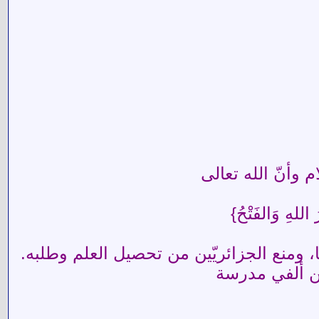
 وأنّ الله تعالى
لهِ وَالفَتْحُ}
ا، ومنع الجزائريّين من تحصيل العلم وطلبه.