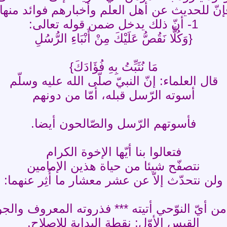
إنّ للحديث عن أهل العلم وأخبارهم فوائد منها:
1- أنّ ذلك يدخل ضمن قوله تعالى:
{وَكُلًّا نَقُصُّ عَلَيْكَ مِنْ أَنْبَاءِ الرُّسُلِ
مَا نُثَبِّتُ بِهِ فُؤَادَكَ}
قال العلماء: إنّ النبيّ صلّى الله عليه وسلّم
أسوته الرّسل قبله، أمّا من دونهم
فأسوتهم الرّسل والصّالحون أيضا.
فتعالوا بنا أيّها الإخوة الكرام
نتصفّح شيئا من حياة هذين الإمامين
ولن نتحدّث إلاّ عن عشر معشار ما أُثِر عنهما:
من أيّ النوّحي أتيته *** فذروته المعروف والج
القبس الأوّل: نقطة البداية للإصلاح.