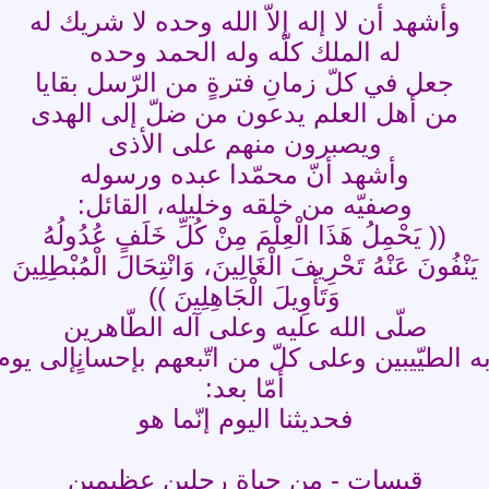
وأشهد أن لا إله إلاّ الله وحده لا شريك له
له الملك كلّه وله الحمد وحده
جعل في كلّ زمانِ فترةٍ من الرّسل بقايا
من أهل العلم يدعون من ضلّ إلى الهدى
ويصبرون منهم على الأذى
وأشهد أنّ محمّدا عبده ورسوله
وصفيّه من خلقه وخليله، القائل:
(( يَحْمِلُ هَذَا الْعِلْمَ مِنْ كُلِّ خَلَفٍ عُدُولُهُ
يَنْفُونَ عَنْهُ تَحْرِيفَ الْغَالِينَ، وَانْتِحَالَ الْمُبْطِلِينَ
وَتَأْوِيلَ الْجَاهِلِينَ ))
صلّى الله عليه وعلى آله الطّاهرين
 الطيّيبين وعلى كلّ من اتّبعهم بإحسانٍإلى يوم 
أمّا بعد:
فحديثنا اليوم إنّما هو
قبسات - من حياة رجلين عظيمين