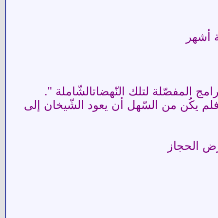
مج المفصّلة لتلك النّهضاتالشّاملة ".
فلم يكُن من السّهل أن يعود الشّيخان إلى
أرض الحجاز