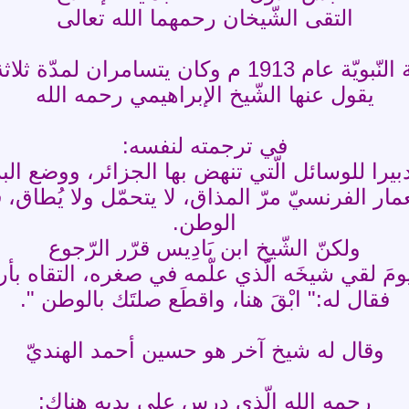
التقى الشّيخان رحمهما الله تعالى
م 1913 م وكان يتسامران لمدّة ثلاثة أشهر
يقول عنها الشّيخ الإبراهيمي رحمه الله
في ترجمته لنفسه:
بيرا للوسائل الّتي تنهض بها الجزائر، ووضع البرا
 الفرنسيّ مرّ المذاق، لا يتحمّل ولا يُطاق، 
الوطن.
ولكنّ الشّيخ ابن بَادِيس قرّر الرّجوع
مَ لقي شيخَه الّذي علّمه في صغره، التقاه ب
فقال له:" ابْقَ هنا، واقطَع صلتَك بالوطن ".
وقال له شيخ آخر هو حسين أحمد الهنديّ
رحمه الله الّذي درس على يديه هناك: