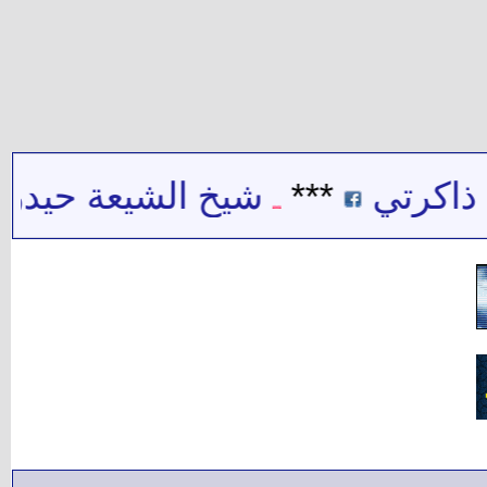
تي
***
شيخ الشيعة حيدر حب ال