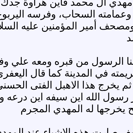
هدي آل محمد فأين هراوة جدك رس
وعمامته السحاب، وفرسه اليربوع و
 ومصحف أمير المؤمنين عليه السل
د
نا الرسول من قبره ومعه علي و
ريمته في المدينة كما قال اليعفر
م يخرج هذا الاهبل الفتى الحسني 
 رسول الله اين سيفه اين درعه 
يح يخرجها له المهدي المجرم
كيف صارت هذه الاشياء عند المهد