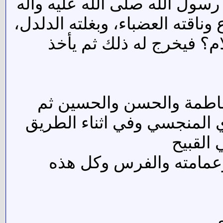
ول الله صلى الله عليه وآله
ناقته العضباء، وبغلته الدلدل،
ام؟ فيخرج له ذلك ثم يأخذ
فاطمة والحسن والحسين ثم
ي المنجسي وفي اثناء الطريق
القبيح
وعمامته والفرس وكل هذه
ي