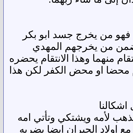
ي فهو من يخرج جسد ابو بكر
 ضمن من يخرجهم المهدي
قام منهما وهذا الانتقام يحضره
محضا او محض الكفر لكن هذا
اشكالنا
يذهب لأمه ويشتكي وتأتي امه
مع اولاد الجيران ايضا يضربه