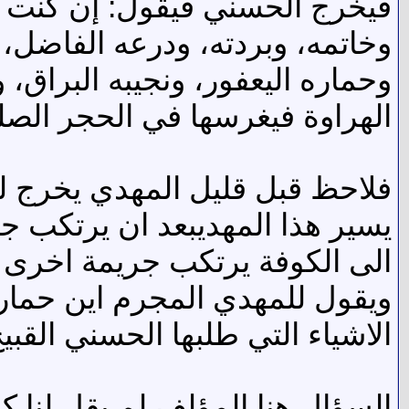
فيخرج الحسني فيقول: إن كنت م
وخاتمه، وبردته، ودرعه الفاضل، 
وحماره اليعفور، ونجيبه البراق،
الهراوة فيغرسها في الحجر الصل
فلاحظ قبل قليل المهدي يخرج ل
يسير هذا المهديبعد ان يرتكب ج
الى الكوفة يرتكب جريمة اخرى ث
ويقول للمهدي المجرم اين حمار
الاشياء التي طلبها الحسني القب
السؤال هنا المؤلف لم يقل لنا 