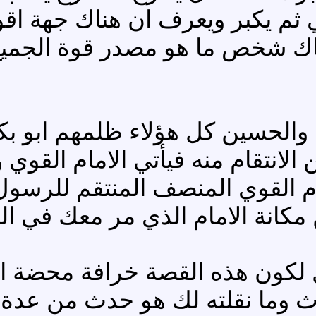
ي ثم يكبر ويعرف ان هناك جهة ا
ناك شخص ما هو مصدر قوة الجميع
الحسين كل هؤلاء ظلمهم ابو بك
انتقام منه فيأتي الامام القوي 
مام القوي المنصف المنتقم للرسول
مكانة الامام الذي مر معك في ال
لكون هذه القصة خرافة محضة ان
داث وما نقلته لك هو حدث من عد