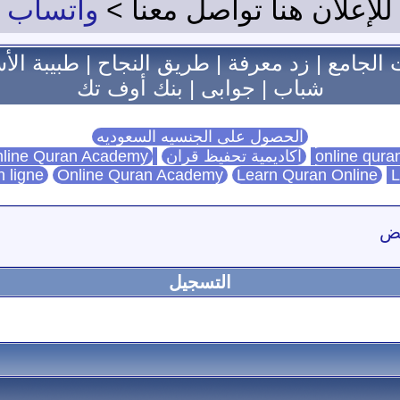
للإعلان هنا تواصل معنا >
واتساب
 الجامع
|
زد معرفة
|
طريق النجاح
|
طبيبة الأ
شباب
|
جوابى
|
بنك أوف تك
الحصول على الجنسيه السعوديه
اكاديمية تحفيظ قران
Online Quran Academy
line Quran Academy
n ligne
Online Quran Academy
Learn Quran Online
L
فض
التسجيل