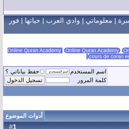
سرة
|
معلوماتي
|
وادي العرب
|
حياتها
|
فور
Online Quran Academy
On
cours de coran e
اسم المستخدم
حفظ بياناتي ؟
كلمة المرور
أدوات الموضوع
1
#