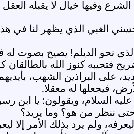
لشرع وفيها خيال لا يقبله العقل
ني الغبي الذي يظهر لنا في هذه
ذي نحو الديلم! يصيح بصوت له فص
يح فتجيبه كنوز الله بالطالقان 
د، على البراذين الشهب، بأيديهم
رض، فيجعلها له معقلا.
ليه السلام، ويقولون: يا ابن رسو
 حتى ننظر من هو؟ وما يريد؟
 ليعرفه، ولم يرد بذلك الأمر إلا 