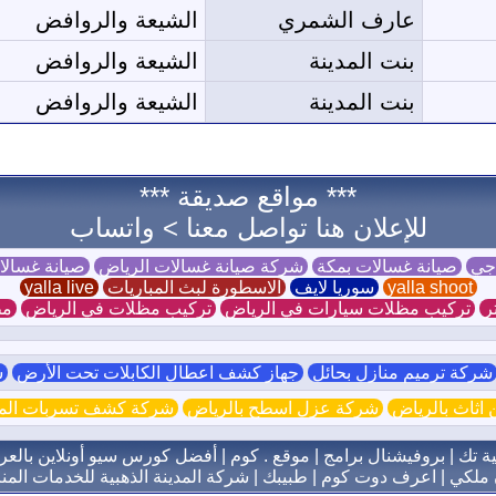
عارف الشمري
الشيعة والروافض
بنت المدينة
الشيعة والروافض
بنت المدينة
الشيعة والروافض
*** مواقع صديقة ***
للإعلان هنا تواصل معنا >
واتساب
 جي
صيانة غسالات بمكة
شركة صيانة غسالات الرياض
صيانة غسال
yalla shoot
سوريا لايف
الاسطورة لبث المباريات
yalla live
ر
تركيب مظلات سيارات في الرياض
تركيب مظلات في الرياض
مظ
ركة ترميم منازل بحائل
جهاز كشف اعطال الكابلات تحت الأرض
ش
اثاث بالرياض
شركة عزل اسطح بالرياض
شركة كشف تسربات الميا
ية تك
|
بروفيشنال برامج
|
موقع . كوم
|
أفضل كورس سيو أونلاين بالعر
 ملكي
|
اعرف دوت كوم
|
طبيبك
|
شركة المدينة الذهبية للخدمات المنز