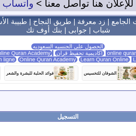
للإعلان هنا تواصل معنا >
واتساب
 الجامع
|
زد معرفة
|
طريق النجاح
|
طبيبة الأ
شباب
|
جوابى
|
بنك أوف تك
الحصول على الجنسيه السعوديه
اكاديمية تحفيظ قران
Online Quran Academy
line Quran Academy
n ligne
Online Quran Academy
Learn Quran Online
L
الشوفان للتخسيس
فوائد الحلبة للبشرة والشعر
التسجيل