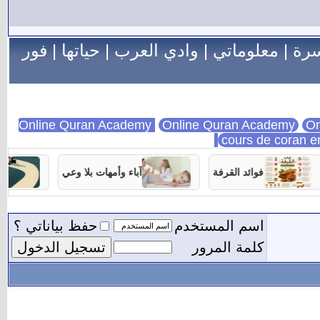
سرة
|
معلوماتي
|
وادي العرب
|
حياتها
|
فور
Online Quran Academy
On
cours de coran e
فوائد القرفة
آباء وأمهات بلا وعي
تربية 
اسم المستخدم
حفظ بياناتي ؟
كلمة المرور