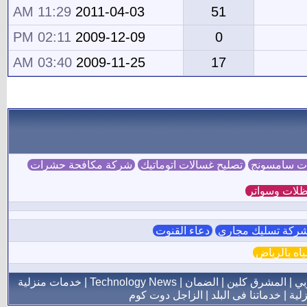
11:29 AM
2011-04-03
51
02:11 PM
2009-12-09
0
03:40 AM
2009-11-25
17
ات سامسونج
تصليح غسالات اتوماتيك
شركة مكافحة حشرات
لات وسواتر
ركة تسليك مجاري
دعاء القنوت
ه بالرياض
بي
|
المشرق كلين
|
الضمان
|
Technology News
|
خدمات منزلية
لية
|
خدماتنا فى البلد
|
الزاجل دوت كوم