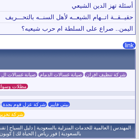
أسئلة تهز الدين الشيعي
حقيــقــة اتــهام الشيعــه لأهل السنــه بالتحـــريف
اليمن.. صراع على السلطة ام حرب شيعيه؟
link
شركة تنظيف افران
صيانة غسالات الدمام
صيانة غسالات ال
مظلات وسوات
بيتي فايبر
شركة عزل فوم بجدة
ش
شركة تخزين 
المهندس
|
العالمية للخدمات المنزلية بالسعودية
|
دليل السياح
|
تقن
بالسعودية
|
فور رياض
|
الحياة لك
|
كوبون