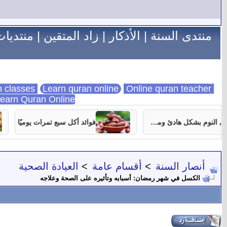
منتدى السنة
|
الأذكار
|
زاد المتقين
|
منتديات
Learn quran online
Online quran teacher
online quran classes
earn Quran Online
7 نصائح تساعدك على النوم بشكل هادئ ومستمر
فوائد أكل سبع تمرات يوميًا
أنصار السنة
>
أقسام عامة
>
العيادة الصحية
الكسل في شهر رمضان: أسبابه وتأثيره على الصحة وعلاجه