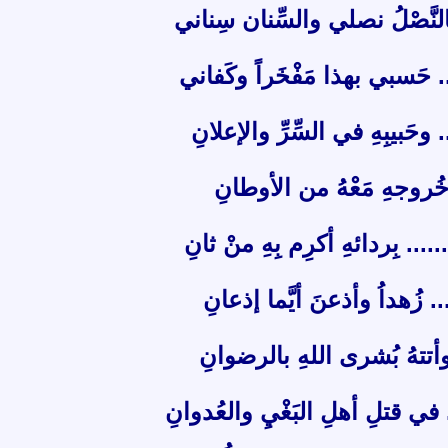
 فالنَّصْلُ نصلي والسِّنان سِناني
. حَسبي بهذا مَفْخَراً وكَفاني
 وحَبيبِهِ في السِّرِّ والإعلانِ
 وخُروجهِ مَعْهُ من الأوطانِ
..... بِردائهِ أكرِم بِهِ منْ ثانِ
. زُهداُ وأذعنَ أيَّما إذعانِ
 وأتتهُ بُشرى اللهِ بالرضوانِ
 في قتلِ أهلِ البَغْيِ والعُدوانِ