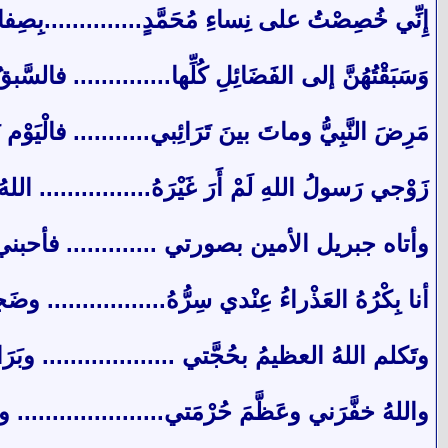
إِنِّي خُصِصْتُ على نِساءِ مُحَمَّدٍ..............بِصِفاتِ
وَسَبَقْتُهُنَّ إلى الفَضَائِلِ كُلِّها.............. فالسّ
مَرِضَ النَّبِيُّ وماتَ بينَ تَرَائِبي........... فالْيَوْ
زَوْجي رَسولُ اللهِ لَمْ أَرَ غَيْرَهُ................ الل
وأتاه جبريل الأمين بصورتي ............. فأحبن
أنا بِكْرُهُ العَذْراءُ عِنْدي سِرُّهُ................. و
وتَكلم اللهُ العظيمُ بحُجَّتي ................... وبَر
واللهُ خفَّرَني وعَظَّمَ حُرْمَتي..................... وعل