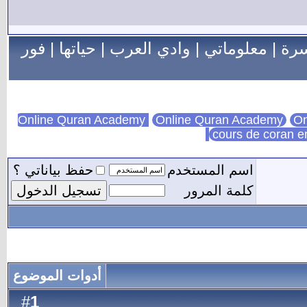
سرة
|
معلوماتي
|
وادي العرب
|
حياتها
|
فور
Online Quran Academy
On
cours de coran e
اسم المستخدم
حفظ بياناتي ؟
كلمة المرور
أدوات الموضوع
1
#