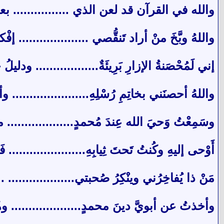
والله في القرآن قد لعن الذي ................ بع
واللهُ وبَّخَ منْ أراد تَنقُّصي .................... إ
إني لَمُحْصَنةُ الإزارِ بَرِيئَةٌ.................. و
واللهُ أحصنَني بخاتِمِ رُسْلِهِ...................... وأ
وسَمِعْتُ وَحيَ الله عِندَ مُحمدٍ................... م
أَوْحى إليهِ وكُنتُ تَحتَ ثِيابِهِ...................... فَ
مَنْ ذا يُفاخِرُني وينْكِرُ صُحبتي................... .
وأخذتُ عن أبويَّ دينَ محمدٍ.................... و