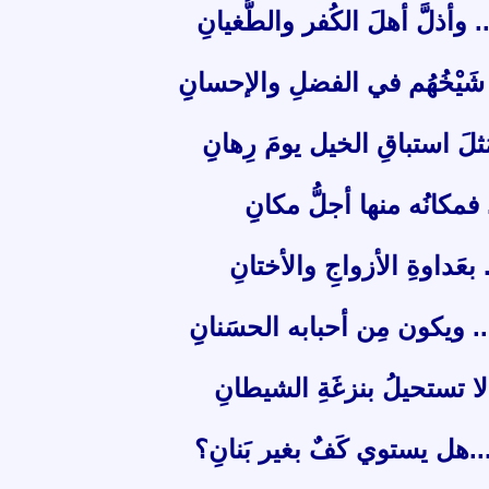
.. وأذلَّ أهلَ الكُفر والطُّغيانِ
هو شَيْخُهُم في الفضلِ والإحسانِِ
مَثلَ استباقِ الخيل يومَ رِهانِِ
. فمكانُه منها أجلُّ مكانِِ
.. بعَداوةِ الأزواجِ والأختانِ
... ويكون مِن أحبابه الحسَنانِِ
... لا تستحيلُ بنزغَةِ الشيطانِ
......هل يستوي كَفٌ بغير بَنانِ؟