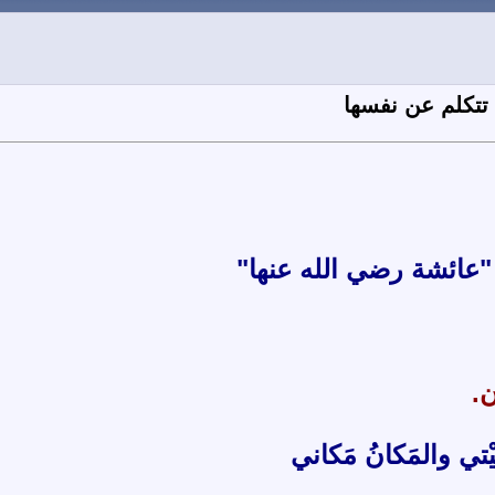
 تتكلم عن نفسها
"عائشة رضي الله عنها"
ن.
ُ بَيْتي والمَكانُ مَكاني