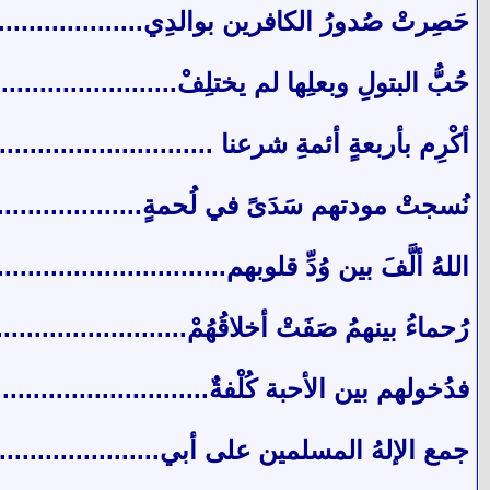
حَصِرتْ صُدورُ الكافرين بوالدِي......................
حُبُّ البتولِ وبعلِها لم يختلِفْ.......................
أكْرِم بأربعةٍ أئمةِ شرعنا ...........................
نُسجتْ مودتهم سَدَىً في لُحمةٍ.....................
اللهُ ألَّفَ بين وُدِّ قلوبهم...........................
رُحماءُ بينهمُ صَفَتْ أخلاقُهُمْ......................
فدُخولهم بين الأحبة كُلْفةٌ........................
جمع الإلهُ المسلمين على أبي....................