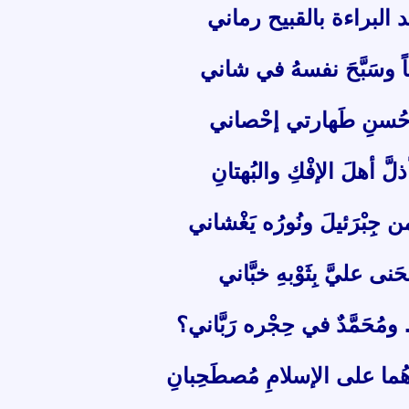
د البراءة بالقبيح رماني
فْكاً وسَبَّحَ نفسهُ في شاني
دليلُ حُسنِ طَهارتي إحْصاني
ذلَّ أهلَ الإفْكِ والبُهتانِ
ن جِبْرَئيلَ ونُورُه يَغْشاني
حَنى عليَّ بِثَوْبهِ خبَّاني
. ومُحَمَّدٌ في حِجْره رَبَّاني؟
هُما على الإسلامِ مُصطَحِبانِ