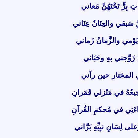
 بِرٍّ تَحْتَهُنَّ مَعاني
َبقُ سَبقي والعِنَانُ عِنَاني
م يَوْمي والزَّمانُ زَماني
هُ زَوَّجني بهِ وحَبَاني
ي المختار حين رآني
ضَجيعُهُ في مَنْزلي قَمَرانِ
َاءَتِي في مُحكمِ القُرآنِ
ى لِسَانِ نبِيِّهِ بَرَّاني