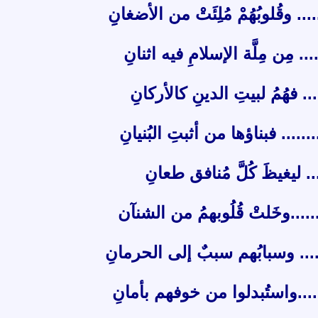
. وقُلوبُهُمْ مُلِئَتْ من الأضغانِِ
.... مِن مِلَّة الإسلامِ فيه اثنانِ
.... فهُمُ لبيتِ الدينِ كالأركانِ
..... فبناؤها من أثبتِ البُنيانِ
..... ليغيظَ كُلَّ مُنافق طعانِ
........وخَلتْ قُلُوبهمُ من الشنآن
....... وسبابُهم سببٌ إلى الحرمانِ
.....واستُبدلوا من خوفهم بأمانِ