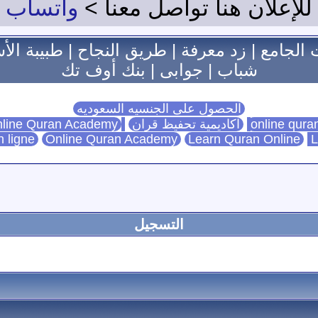
للإعلان هنا تواصل معنا >
واتساب
 الجامع
|
زد معرفة
|
طريق النجاح
|
طبيبة الأ
شباب
|
جوابى
|
بنك أوف تك
الحصول على الجنسيه السعوديه
اكاديمية تحفيظ قران
Online Quran Academy
line Quran Academy
n ligne
Online Quran Academy
Learn Quran Online
L
التسجيل