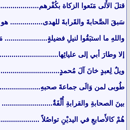
قتلَ الأُلى مَنَعوا الزكاة بكُفْرهم...................
سَبقَ الصَّحابةَ والقَرابةَ للهدى................ 
واللهِ ما استبَقُوا لنيلِ فضيلةٍ..................... 
إلا وطارَ أبي إلى عليائِها............................
ويلٌ لِعبدٍ خانَ آلَ مُحمدٍ............................
طُُوبى لمن وَالَى جماعةَ صحبهِ...................
بينَ الصحابةِ والقرابةِ أُلْفَةٌ......................
هُمْ كالأَصابعِ في اليديْنِ تواصُلاً ................