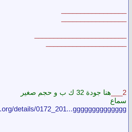
_________________
_________________
________________________
_____________________
2___
هنا جودة 32 ك ب و حجم صغير
سماع
ve.org/details/0172_201...gggggggggggggg