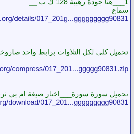
1___هنا جودة رهيبة 128 ك ب __
سماع
ve.org/details/017_201g...ggggggggg90831
تحميل كلي لكل التلاوات برابط واحد صار
e.org/compress/017_201...ggggg90831.zip
تحميل سورة سورة___اختار صيغة ام بي ثري 
e.org/download/017_201...ggggggggg90831
_________