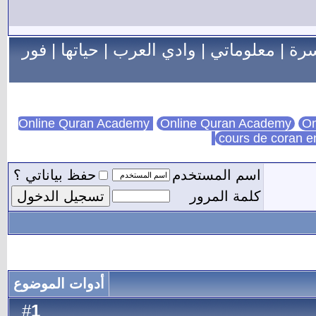
سرة
|
معلوماتي
|
وادي العرب
|
حياتها
|
فور
Online Quran Academy
On
cours de coran e
اسم المستخدم
حفظ بياناتي ؟
كلمة المرور
أدوات الموضوع
1
#