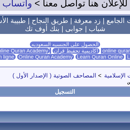
للإعلان هنا تواصل معنا >
واتساب
 الجامع
|
زد معرفة
|
طريق النجاح
|
طبيبة الأ
شباب
|
جوابى
|
بنك أوف تك
الحصول على الجنسيه السعوديه
اكاديمية تحفيظ قران
Online Quran Academy
line Quran Academy
n ligne
Online Quran Academy
Learn Quran Online
L
 الإسلامية
>
المصاحف الصوتية ( الإصدار الأول )
التسجيل