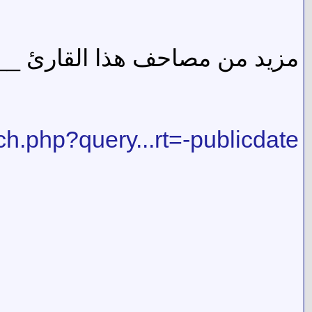
مزيد من مصاحف هذا القارئ ___
rch.php?query...rt=-publicdate