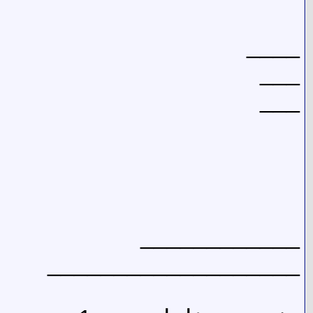
____
___
___
____________
___________________