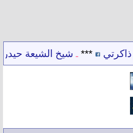
تي
***
شيخ الشيعة حيدر حب ال