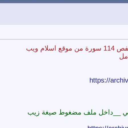
ام ويب
مل
https://arch
وخي __داخل ملف مضغوط صيغة زيب