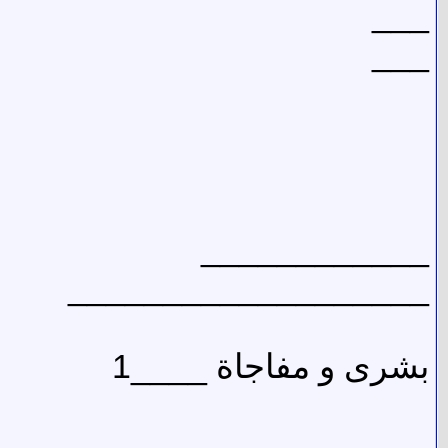
___
___
____________
___________________
بشرى و مفاجاة ____1