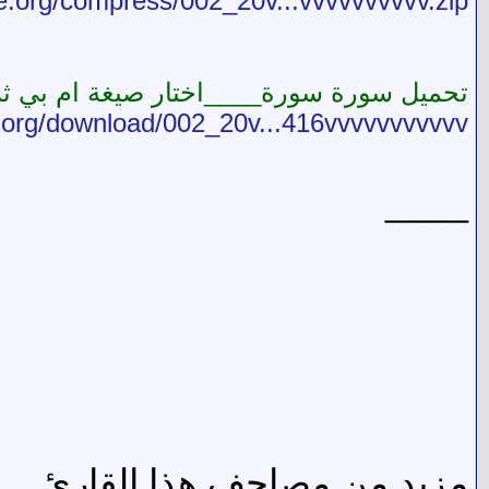
ve.org/compress/002_20v...vvvvvvvvvv.zip
تحميل سورة سورة____اختار صيغة ام بي ثري
e.org/download/002_20v...416vvvvvvvvvvv
____
مزيد من مصاحف هذا القارئ ___