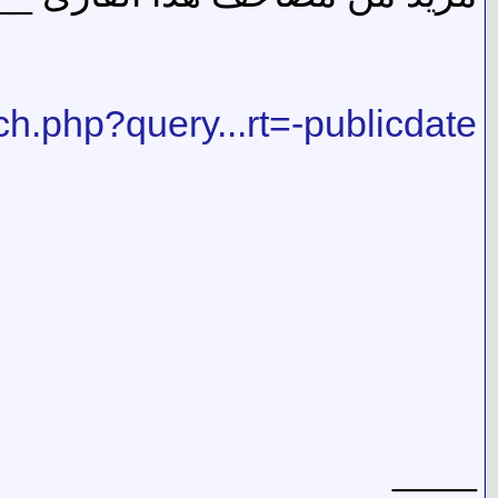
rch.php?query...rt=-publicdate
____