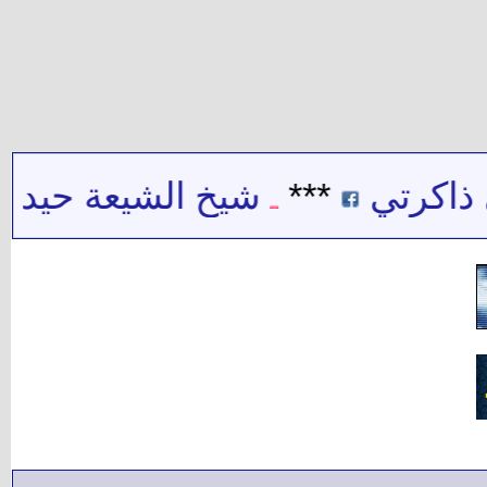
رتي
***
شيخ الشيعة حيدر حب ال