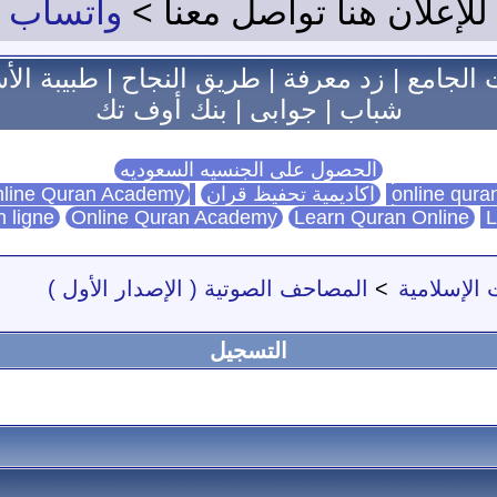
للإعلان هنا تواصل معنا >
واتساب
 الجامع
|
زد معرفة
|
طريق النجاح
|
طبيبة الأ
شباب
|
جوابى
|
بنك أوف تك
الحصول على الجنسيه السعوديه
اكاديمية تحفيظ قران
Online Quran Academy
line Quran Academy
n ligne
Online Quran Academy
Learn Quran Online
L
 الإسلامية
>
المصاحف الصوتية ( الإصدار الأول )
التسجيل