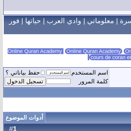
سرة
|
معلوماتي
|
وادي العرب
|
حياتها
|
فور
Online Quran Academy
On
cours de coran e
اسم المستخدم
حفظ بياناتي ؟
كلمة المرور
أدوات الموضوع
1
#